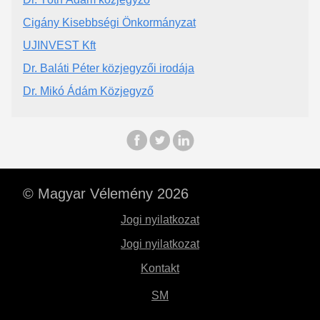
Cigány Kisebbségi Önkormányzat
UJINVEST Kft
Dr. Baláti Péter közjegyzői irodája
Dr. Mikó Ádám Közjegyző
© Magyar Vélemény 2026
Jogi nyilatkozat
Jogi nyilatkozat
Kontakt
SM