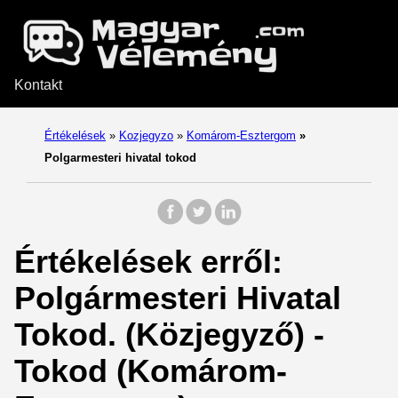
Kontakt
Értékelések
»
Kozjegyzo
»
Komárom-Esztergom
»
Polgarmesteri hivatal tokod
Értékelések erről:
Polgármesteri Hivatal
Tokod. (Közjegyző) -
Tokod (Komárom-