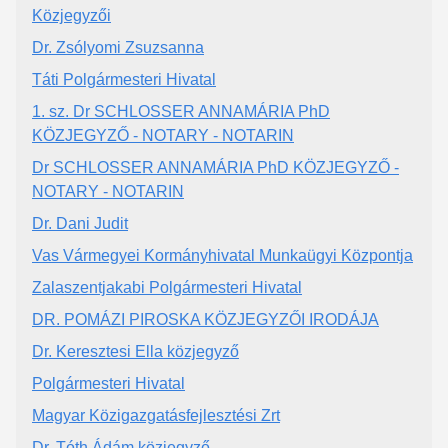
Közjegyzői
Dr. Zsólyomi Zsuzsanna
Táti Polgármesteri Hivatal
1. sz. Dr SCHLOSSER ANNAMÁRIA PhD
KÖZJEGYZŐ - NOTARY - NOTARIN
Dr SCHLOSSER ANNAMÁRIA PhD KÖZJEGYZŐ -
NOTARY - NOTARIN
Dr. Dani Judit
Vas Vármegyei Kormányhivatal Munkaügyi Központja
Zalaszentjakabi Polgármesteri Hivatal
DR. POMÁZI PIROSKA KÖZJEGYZŐI IRODÁJA
Dr. Keresztesi Ella közjegyző
Polgármesteri Hivatal
Magyar Közigazgatásfejlesztési Zrt
Dr. Tóth Ádám közjegyző