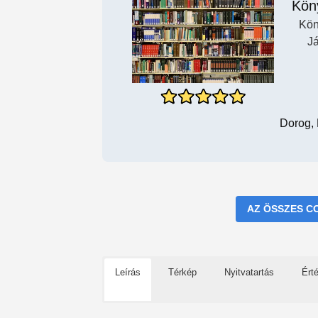
Kön
Kön
Já
Dorog, 
AZ ÖSSZES C
Leírás
Térkép
Nyitvatartás
Ért