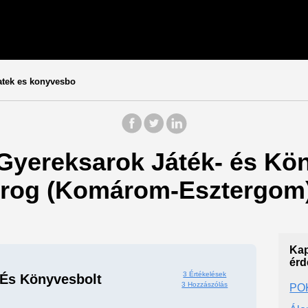
atek es konyvesbo
 Gyereksarok Játék- és Kö
orog (Komárom-Esztergom)
Kap
érd
3 Értékelések
 És Könyvesbolt
3 Hozzászólás
PO