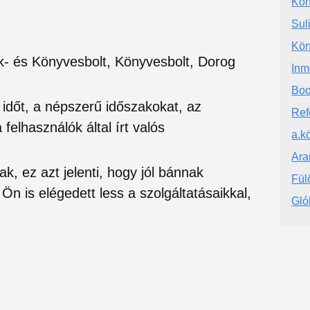
Kön
Sul
Kön
k- és Könyvesbolt, Könyvesbolt, Dorog
Inm
Boo
si időt, a népszerű időszakokat, az
Ref
felhasználók által írt valós
a.k
Ara
ak, ez azt jelenti, hogy jól bánnak
Fül
Ön is elégedett less a szolgáltatásaikkal,
Gló