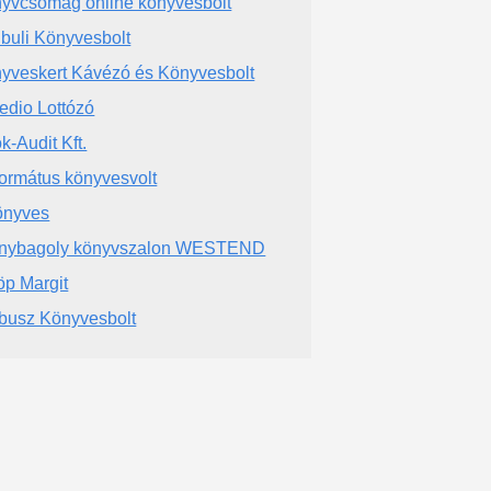
yvcsomag online könyvesbolt
ibuli Könyvesbolt
yveskert Kávézó és Könyvesbolt
edio Lottózó
k-Audit Kft.
ormátus könyvesvolt
önyves
nybagoly könyvszalon WESTEND
öp Margit
busz Könyvesbolt