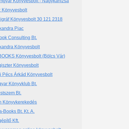
mgyár Könyvesbolt - Nagykanizsa
sz Könyvesbolt
ligráf Könyvesbolt 30 121 2318
xandra Piac
ook Consulting Bt.
xandra Könyvesbolt
OOKS Könyvesbolt (Bölcs Vár)
iszter Könyvesbolt
ri Pécs Árkád Könyvesbolt
yar Könyvklub Bt.
stszem Bt.
h Könyvkerekedés
a-Books Bt. Kt. A.
építő Kft.