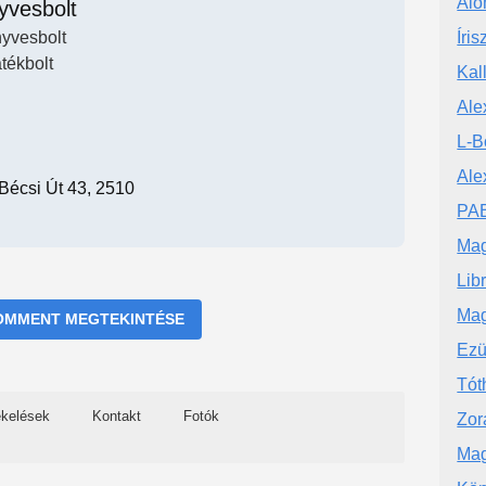
Álo
yvesbolt
yvesbolt
Íri
tékbolt
Kal
Ale
L-B
Ale
Bécsi Út 43, 2510
PAB
Mag
Lib
Mag
OMMENT MEGTEKINTÉSE
Ezü
Tót
ékelések
Kontakt
Fotók
Zor
Mag