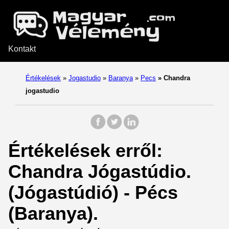
Kontakt
Értékelések
»
Jogastudio
»
Baranya
»
Pecs
»
Chandra
jogastudio
Értékelések erről:
Chandra Jógastúdio.
(Jógastúdió) - Pécs
(Baranya).