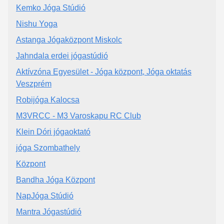
Kemko Jóga Stúdió
Nishu Yoga
Astanga Jógaközpont Miskolc
Jahndala erdei jógastúdió
Aktívzóna Egyesület - Jóga központ, Jóga oktatás
Veszprém
Robijóga Kalocsa
M3VRCC - M3 Varoskapu RC Club
Klein Dóri jógaoktató
jóga Szombathely
Központ
Bandha Jóga Központ
NapJóga Stúdió
Mantra Jógastúdió