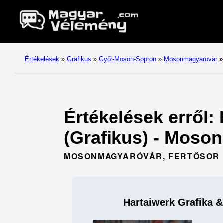
Értékelések
»
Grafikus
»
Győr-Moson-Sopron
»
Mosonmagyarovar
»
Értékelések erről:
(Grafikus) - Moso
MOSONMAGYARÓVÁR, FERTŐSOR 1
Hartaiwerk Grafika 