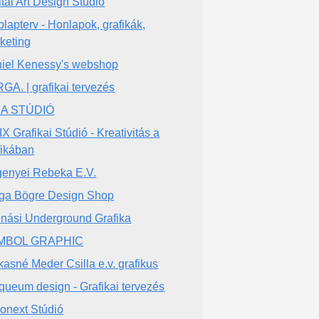
ital Art Design Stúdió
lapterv - Honlapok, grafikák,
keting
iel Kenessy's webshop
GA. | grafikai tervezés
MA STÚDIÓ
IX Grafikai Stúdió - Kreativitás a
fikában
enyei Rebeka E.V.
ga Bögre Design Shop
nási Underground Grafika
MBOL GRAPHIC
kasné Meder Csilla e.v. grafikus
queum design - Grafikai tervezés
ionext Stúdió