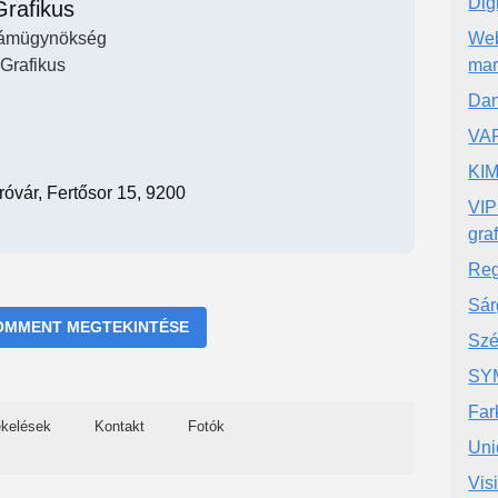
Dig
Grafikus
ámügynökség
Web
Grafikus
mar
Dan
VAR
KI
vár, Fertősor 15, 9200
VIP
gra
Reg
Sár
OMMENT MEGTEKINTÉSE
Szé
SY
Far
ékelések
Kontakt
Fotók
Uni
Vis