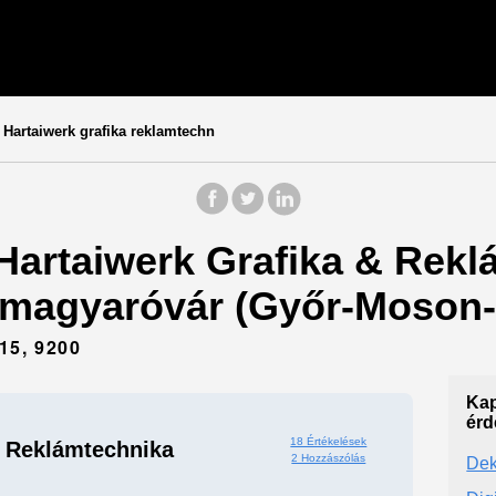
Hartaiwerk grafika reklamtechn
 Hartaiwerk Grafika & Rekl
nmagyaróvár (Győr-Moson-
5, 9200
Kap
érd
18 Értékelések
& Reklámtechnika
2 Hozzászólás
Dek