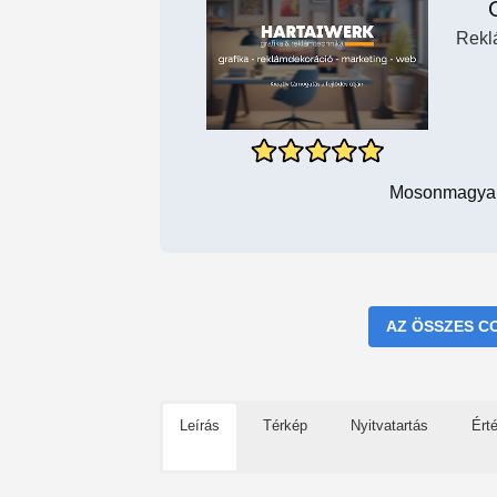
Rekl
Mosonmagyaró
AZ ÖSSZES C
Leírás
Térkép
Nyitvatartás
Ért