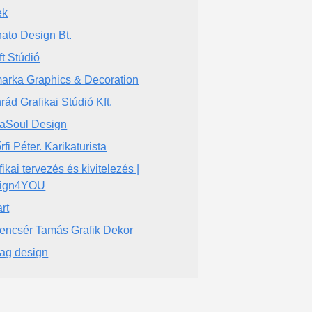
ek
ato Design Bt.
ft Stúdió
arka Graphics & Decoration
rád Grafikai Stúdió Kft.
aSoul Design
fi Péter. Karikaturista
fikai tervezés és kivitelezés |
sign4YOU
rt
encsér Tamás Grafik Dekor
lag design