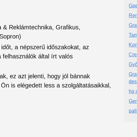
Gp
Ren
Gra
a & Reklámtechnika, Grafikus,
Tam
Sopron)
Kon
si időt, a népszerű időszakokat, az
Cre
felhasználók által írt valós
Győr
Gra
ak, ez azt jelenti, hogy jól bánnak
de
Ön is elégedett less a szolgáltatásaikkal,
hg a
Ger
pal