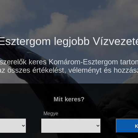
sztergom legjobb Vízvezeté
szerelők keres Komárom-Esztergom tarto
az összes értékelést, véleményt és hozzász
Mit keres?
Megye
K