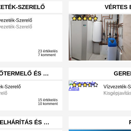
ZETÉK-SZERELŐ
VÉRTES 
vezeték-Szerelő
vezeték-Szerelő
23 értékelés
7 komment
ŐTERMELŐ ÉS …
GERE
ék-Szerelő
Vízvezeték-S
relő
Kisgépjavítá
15 értékelés
10 komment
SELHÁRÍTÁS ÉS …