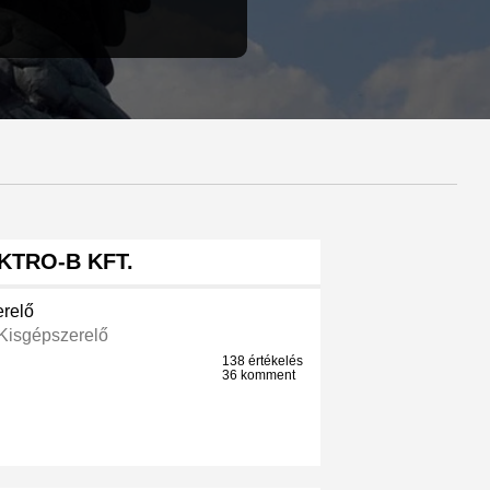
KTRO-B KFT.
erelő
 Kisgépszerelő
138 értékelés
36 komment