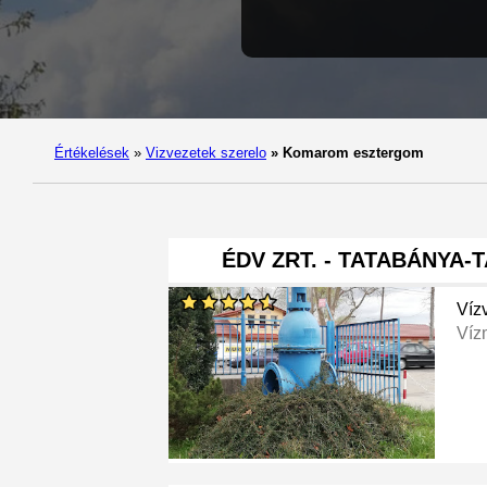
Értékelések
»
Vizvezetek szerelo
»
Komarom esztergom
ÉDV ZRT. - TATABÁNYA-
Víz
Víz