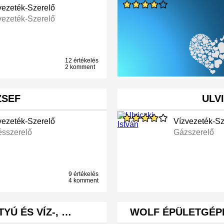
vezeték-Szerelő
vezeték-Szerelő
12 értékelés
2 komment
ZSEF
ULV
vezeték-Szerelő
Vízvezeték-Sz
ésszerelő
Gázszerelő
9 értékelés
4 komment
YÚ ÉS VÍZ-, …
WOLF ÉPÜLETGÉP