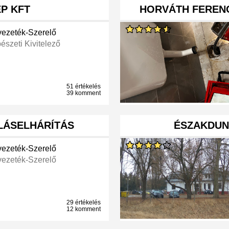
ÉP KFT
HORVÁTH FEREN
vezeték-Szerelő
észeti Kivitelező
51 értékelés
39 komment
LÁSELHÁRÍTÁS
ÉSZAKDUNÁ
vezeték-Szerelő
vezeték-Szerelő
29 értékelés
12 komment