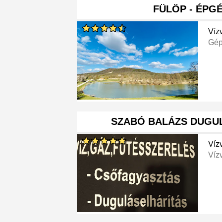
FÜLÖP - ÉPG
Víz
Gép
SZABÓ BALÁZS DUGU
Víz
Víz