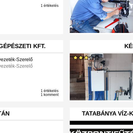
1 értékelés
ÉPÉSZETI KFT.
KÉ
vezeték-Szerelő
vezeték-Szerelő
1 értékelés
1 komment
TÁN
TATABÁNYA VÍZ-