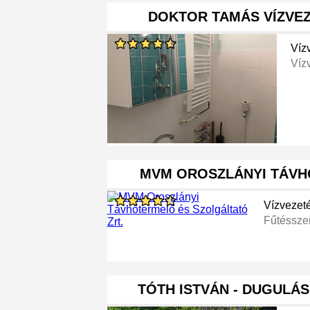
DOKTOR TAMÁS VÍZVE
Víz
Víz
MVM OROSZLÁNYI TÁVH
Vízvezet
Fűtéssze
TÓTH ISTVÁN - DUGULÁ