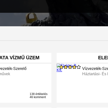
TATA VÍZMŰ ÜZEM
ELE
vezeték-Szerelő
Vízvezeték-Sz
művek
Háztartási- És
138 értékelés
46 komment