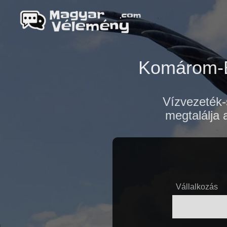
Komárom-E
Vízvezeték-
megtalálja 
Vállalkozás