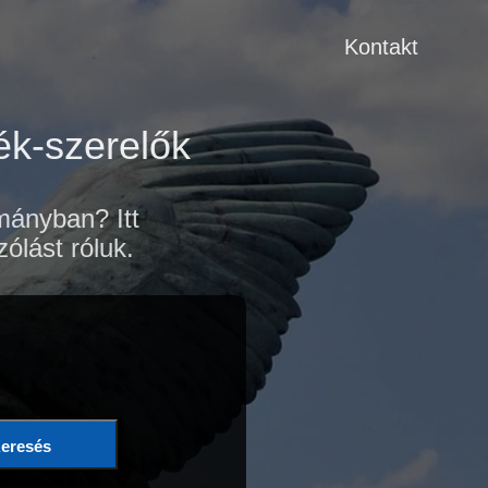
Kontakt
k-szerelők
mányban? Itt
ólást róluk.
eresés