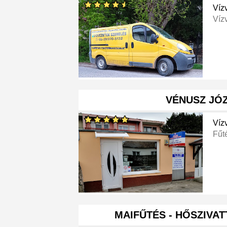
Víz
Víz
VÉNUSZ JÓ
Víz
Fűt
MAIFŰTÉS - HŐSZIVATT