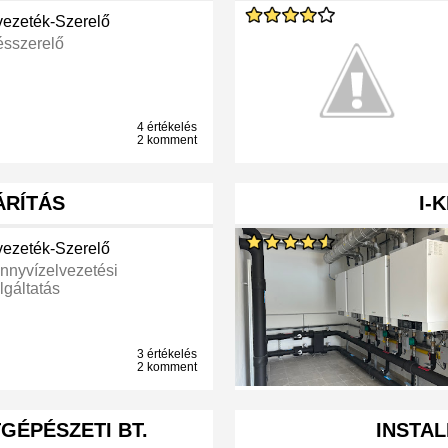
vezeték-Szerelő
ésszerelő
4 értékelés
2 komment
RÍTÁS
I-
vezeték-Szerelő
nnyvízelvezetési
lgáltatás
3 értékelés
2 komment
GÉPÉSZETI BT.
INSTAL