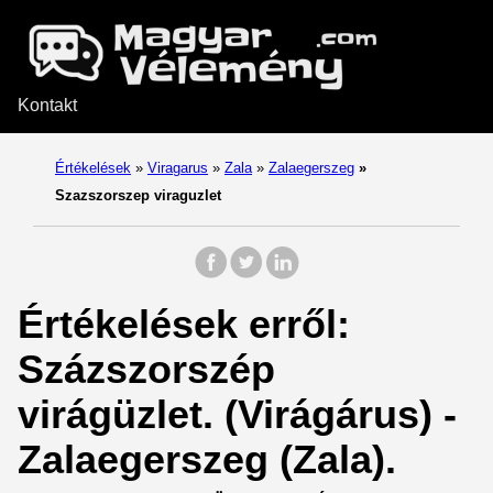
Kontakt
Értékelések
»
Viragarus
»
Zala
»
Zalaegerszeg
»
Szazszorszep viraguzlet
Értékelések erről:
Százszorszép
virágüzlet. (Virágárus) -
Zalaegerszeg (Zala).