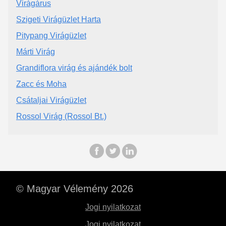
Virágárus
Szigeti Virágüzlet Harta
Pitypang Virágüzlet
Márti Virág
Grandiflora virág és ajándék bolt
Zacc és Moha
Csátaljai Virágüzlet
Rossol Virág (Rossol Bt.)
© Magyar Vélemény 2026
Jogi nyilatkozat
Jogi nyilatkozat