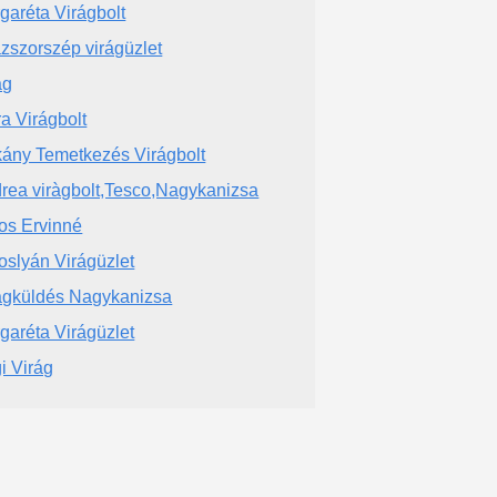
garéta Virágbolt
zszorszép virágüzlet
ág
ra Virágbolt
ány Temetkezés Virágbolt
rea viràgbolt,Tesco,Nagykanizsa
os Ervinné
oslyán Virágüzlet
ágküldés Nagykanizsa
garéta Virágüzlet
i Virág