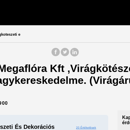
gkoteszeti e
 Megaflóra Kft ,Virágkötés
agykereskedelme. (Virágár
900
Kap
érd
észeti És Dekorációs
20 Értékelések