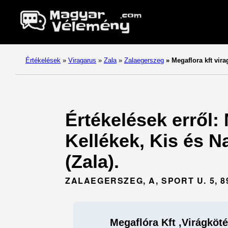
Értékelések
»
Viragarus
»
Zala
»
Zalaegerszeg
»
Megaflora kft vira
Értékelések erről:
Kellékek, Kis és N
(Zala).
ZALAEGERSZEG, A, SPORT U. 5, 8
Megaflóra Kft ,Virágköt