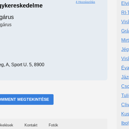
4 Hozzászólás
Elv
agykereskedelme
RI-
ágárus
Vir
ágárus
Grá
Mir
Jég
Vir
g, A, Sport U. 5, 8900
Éva
Jáz
Cso
Tul
OMMENT MEGTEKINTÉSE
Cli
Kus
Ibo
ékelések
Kontakt
Fotók