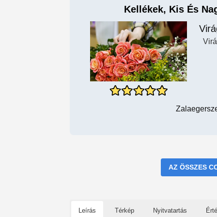
Kellékek, Kis És N
Vir
Vir
Zalaegersze
AZ ÖSSZES C
Leírás
Térkép
Nyitvatartás
Ért