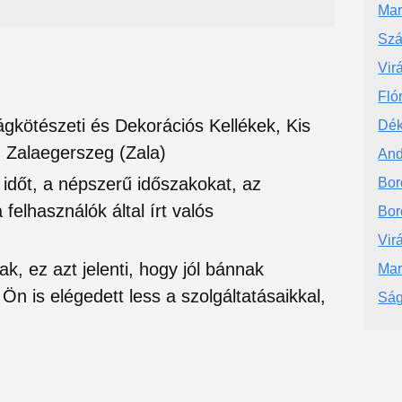
Mar
Szá
Vir
Fló
ágkötészeti és Dekorációs Kellékek, Kis
Dék
 Zalaegerszeg (Zala)
And
si időt, a népszerű időszakokat, az
Bor
felhasználók által írt valós
Bor
Vir
ak, ez azt jelenti, hogy jól bánnak
Mar
Ön is elégedett less a szolgáltatásaikkal,
Ság