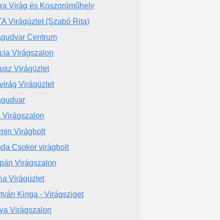
ira Viràg és Koszorúműhely
TA Virágüzlet (Szabó Rita)
águdvar Centrum
cia Virágszalon
tusz Virágüzlet
virág Virágüzlet
águdvar
 Virágszalon
min Virágbolt
da Csokor virágbolt
ipán Virágszalon
via Virágüzlet
tyán Kinga - Virágsziget
lya Virágszalon