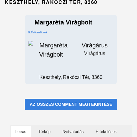
KESZTHELY, RÁKÓCZI TÉR, 8360
Margaréta Virágbolt
0 Értékelések
Virágárus
Virágárus
Keszthely, Rákóczi Tér, 8360
AZ ÖSSZES COMMENT MEGTEKINTÉSE
Leírás
Térkép
Nyitvatartás
Értékelések