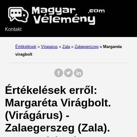
Kontakt
Értékelések
»
Viragarus
»
Zala
»
Zalaegerszeg
»
Margareta
viragbolt
Értékelések erről:
Margaréta Virágbolt.
(Virágárus) -
Zalaegerszeg (Zala).