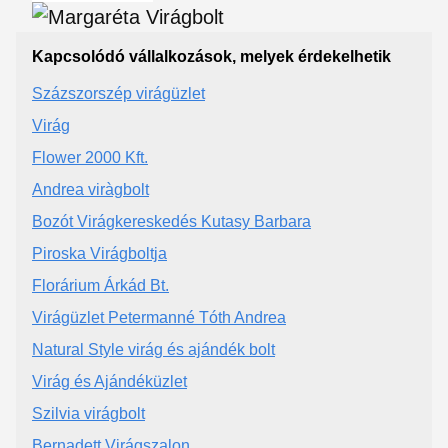
Kapcsolódó vállalkozások, melyek érdekelhetik
Százszorszép virágüzlet
Virág
Flower 2000 Kft.
Andrea viràgbolt
Bozót Virágkereskedés Kutasy Barbara
Piroska Virágboltja
Florárium Árkád Bt.
Virágüzlet Petermanné Tóth Andrea
Natural Style virág és ajándék bolt
Virág és Ajándéküzlet
Szilvia virágbolt
Bernadett Virágszalon