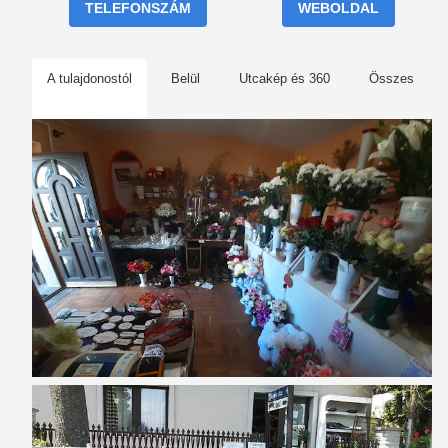
TELEFONSZÁM
WEBOLDAL
A tulajdonostól
Belül
Utcakép és 360
Összes