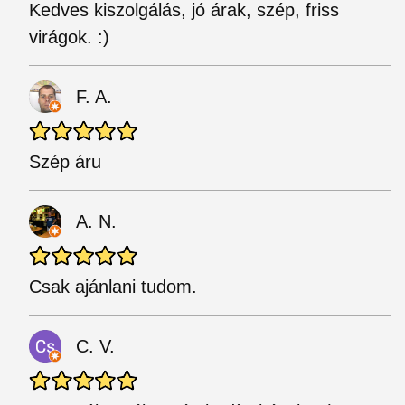
Kedves kiszolgálás, jó árak, szép, friss
virágok. :)
F. A.
Szép áru
A. N.
Csak ajánlani tudom.
C. V.