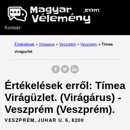
Kontakt
Értékelések
»
Viragarus
»
Veszprém
»
Veszprem
»
Timea
viraguzlet
Értékelések erről: Tímea
Virágüzlet. (Virágárus) -
Veszprém (Veszprém).
VESZPRÉM, JUHAR U. 6, 8200