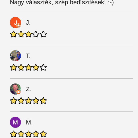
Nagy választék, szép bedíszitések! :-)
J.
T.
Z.
M.