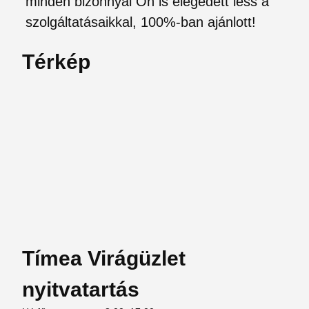
minden bizonnyal Ön is elégedett less a
szolgáltatásaikkal, 100%-ban ajánlott!
Térkép
Tímea Virágüzlet
nyitvatartás