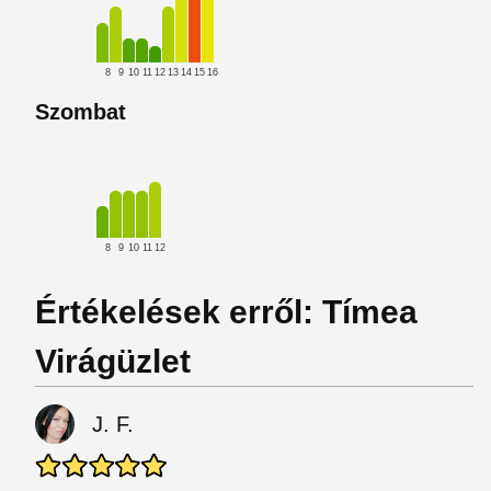
8
9
10
11
12
13
14
15
16
Szombat
8
9
10
11
12
Értékelések erről: Tímea
Virágüzlet
J. F.