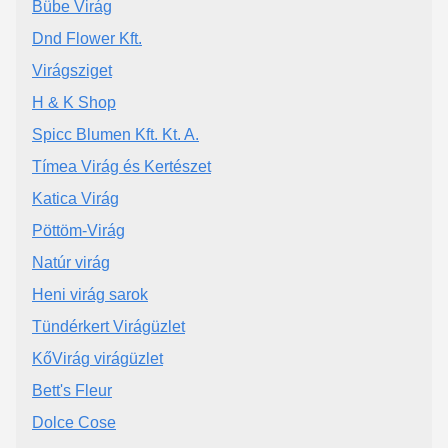
Bübe Virág
Dnd Flower Kft.
Virágsziget
H & K Shop
Spicc Blumen Kft. Kt. A.
Tímea Virág és Kertészet
Katica Virág
Pöttöm-Virág
Natúr virág
Heni virág sarok
Tündérkert Virágüzlet
KőVirág virágüzlet
Bett's Fleur
Dolce Cose