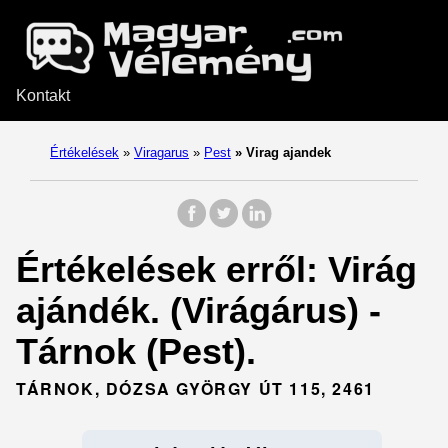
Kontakt
Értékelések
»
Viragarus
»
Pest
»
Virag ajandek
Értékelések erről: Virág
ajándék. (Virágárus) -
Tárnok (Pest).
TÁRNOK, DÓZSA GYÖRGY ÚT 115, 2461