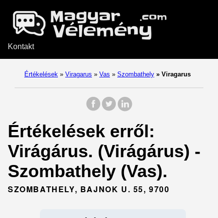
Kontakt
Értékelések
»
Viragarus
»
Vas
»
Szombathely
»
Viragarus
Értékelések erről:
Virágárus. (Virágárus) -
Szombathely (Vas).
SZOMBATHELY, BAJNOK U. 55, 9700