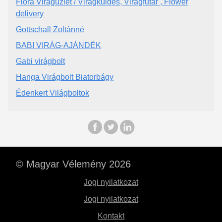
Flóra Virágüzlet / Virágküldés, Virágfutár , Flower
delivery
Gottschall Zoltánné
BABI VIRÁG-AJÁNDÉK
Gabi virágbolt
Hanga Virágbolt Biatorbágy
Édenkert Világboltok
© Magyar Vélemény 2026
Jogi nyilatkozat
Jogi nyilatkozat
Kontakt