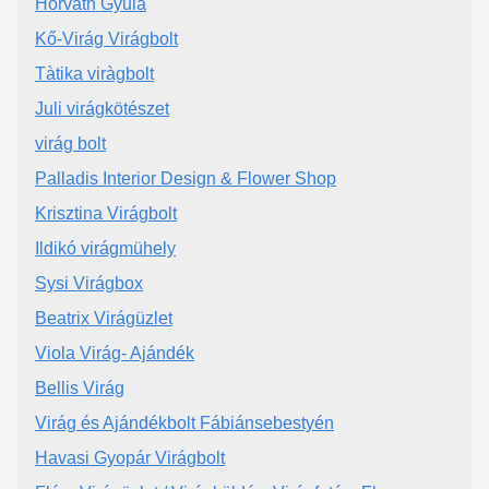
Horváth Gyula
Kő-Virág Virágbolt
Tàtika viràgbolt
Juli virágkötészet
virág bolt
Palladis Interior Design & Flower Shop
Krisztina Virágbolt
Ildikó virágmühely
Sysi Virágbox
Beatrix Virágüzlet
Viola Virág- Ajándék
Bellis Virág
Virág és Ajándékbolt Fábiánsebestyén
Havasi Gyopár Virágbolt