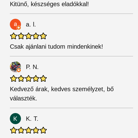
Kitünő, készséges eladókkal!
a. l.
Csak ajánlani tudom mindenkinek!
P. N.
Kedvező árak, kedves személyzet, bő
választék.
K. T.