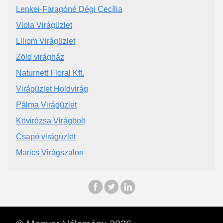
Lenkei-Faragóné Dégi Cecília
Viola Virágüzlet
Liliom Virágüzlet
Zöld virágház
Naturnett Floral Kft.
Virágüzlet Holdvirág
Pálma Virágüzlet
Kövirózsa Virágbolt
Csapó virágüzlet
Marics Virágszalon