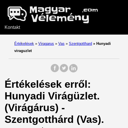
Kontakt
Értékelések
»
Viragarus
»
Vas
»
Szentgotthard
»
Hunyadi
viraguzlet
Értékelések erről:
Hunyadi Virágüzlet.
(Virágárus) -
Szentgotthárd (Vas).