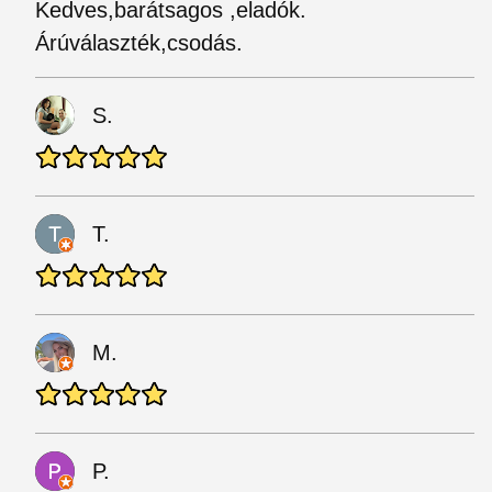
Kedves,barátsagos ,eladók.
Árúválaszték,csodás.
S.
T.
M.
P.