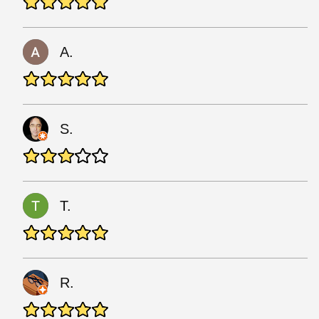
A.
S.
T.
R.