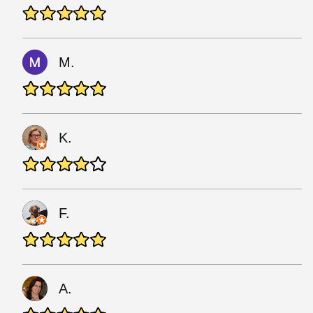
M.
K.
F.
A.