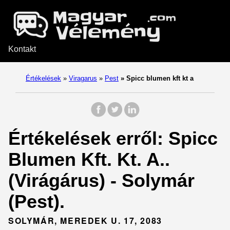
Kontakt
Értékelések
»
Viragarus
»
Pest
»
Spicc blumen kft kt a
Értékelések erről: Spicc
Blumen Kft. Kt. A..
(Virágárus) - Solymár
(Pest).
SOLYMÁR, MEREDEK U. 17, 2083