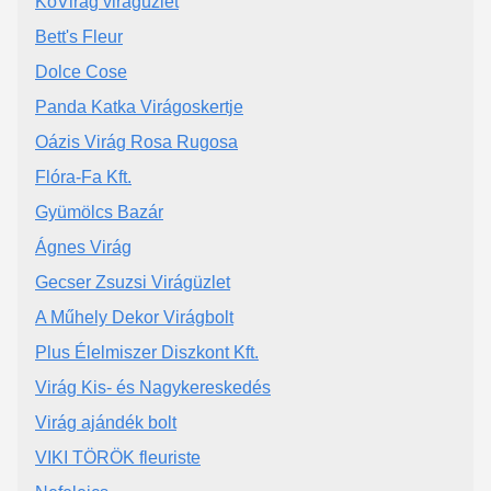
KőVirág virágüzlet
Bett's Fleur
Dolce Cose
Panda Katka Virágoskertje
Oázis Virág Rosa Rugosa
Flóra-Fa Kft.
Gyümölcs Bazár
Ágnes Virág
Gecser Zsuzsi Virágüzlet
A Műhely Dekor Virágbolt
Plus Élelmiszer Diszkont Kft.
Virág Kis- és Nagykereskedés
Virág ajándék bolt
VIKI TÖRÖK fleuriste