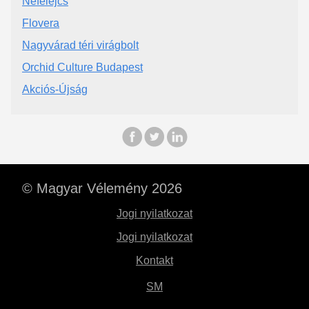
Nefelejcs
Flovera
Nagyvárad téri virágbolt
Orchid Culture Budapest
Akciós-Újság
© Magyar Vélemény 2026
Jogi nyilatkozat
Jogi nyilatkozat
Kontakt
SM