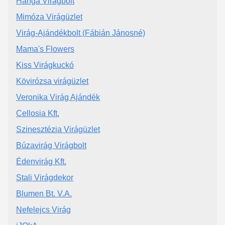
Hanga Virágbolt
Mimóza Virágüzlet
Virág-Ajándékbolt (Fábián Jánosné)
Mama's Flowers
Kiss Virágkuckó
Kövirózsa virágüzlet
Veronika Virág Ajándék
Cellosia Kft.
Szinesztézia Virágüzlet
Búzavirág Virágbolt
Édenvirág Kft.
Stali Virágdekor
Blumen Bt. V.A.
Nefelejcs Virág