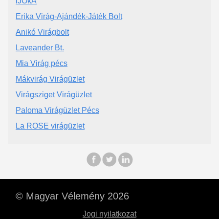
iJOkA
Erika Virág-Ajándék-Játék Bolt
Anikó Virágbolt
Laveander Bt.
Mia Virág pécs
Mákvirág Virágüzlet
Virágsziget Virágüzlet
Paloma Virágüzlet Pécs
La ROSE virágüzlet
© Magyar Vélemény 2026
Jogi nyilatkozat