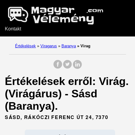
Kontakt
Értékelések
»
Viragarus
»
Baranya
»
Virag
Értékelések erről: Virág.
(Virágárus) - Sásd
(Baranya).
SÁSD, RÁKÓCZI FERENC ÚT 24, 7370