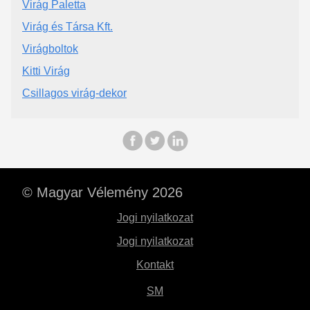
Virág Paletta
Virág és Társa Kft.
Virágboltok
Kitti Virág
Csillagos virág-dekor
© Magyar Vélemény 2026
Jogi nyilatkozat
Jogi nyilatkozat
Kontakt
SM