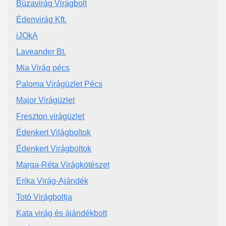
Búzavirág Virágbolt
Édenvirág Kft.
iJOkA
Laveander Bt.
Mia Virág pécs
Paloma Virágüzlet Pécs
Major Virágüzlet
Freszton virágüzlet
Édenkert Világboltok
Édenkert Virágboltok
Marga-Réta Virágkötészet
Erika Virág-Ajándék
Totó Virágboltja
Kata virág és ájándékbolt