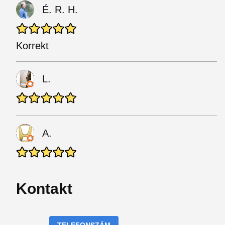
É. R. H.
Korrekt
L.
A.
Kontakt