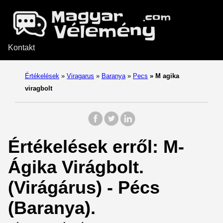
Kontakt
Értékelések
»
Viragarus
»
Baranya
»
Pecs
»
M agika
viragbolt
Értékelések erről: M-
Ágika Virágbolt.
(Virágárus) - Pécs
(Baranya).