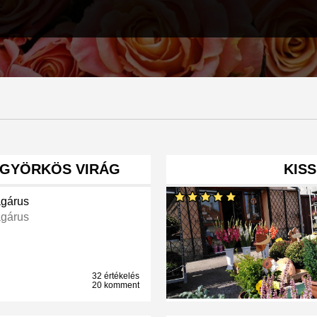
 GYÖRKÖS VIRÁG
KISS
ágárus
ágárus
32 értékelés
20 komment