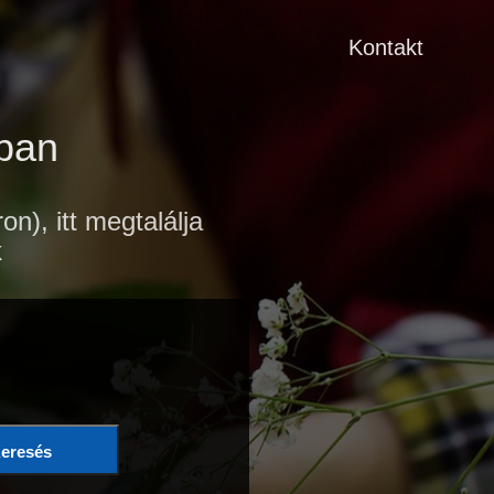
Kontakt
ban
), itt megtalálja
k
eresés