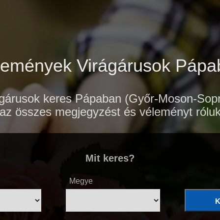
lemények Virágárusok Pápa
árusok keres Pápaban (Győr-Moson-Sopron
az összes megjegyzést és véleményt rólu
Mit keres?
Megye
K