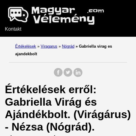
Kontakt
Értékelések
»
Viragarus
»
Nógrád
»
Gabriella virag es
ajandekbolt
Értékelések erről:
Gabriella Virág és
Ajándékbolt. (Virágárus)
- Nézsa (Nógrád).