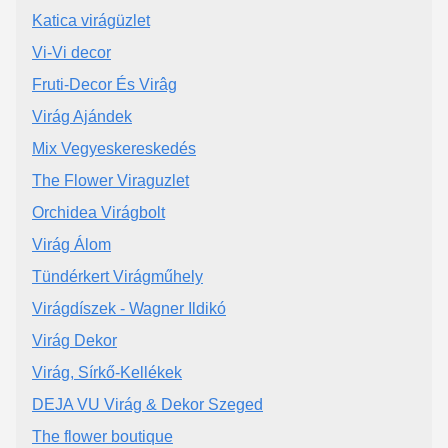
Katica virágüzlet
Vi-Vi decor
Fruti-Decor És Virâg
Virág Ajándek
Mix Vegyeskereskedés
The Flower Viraguzlet
Orchidea Virágbolt
Virág Álom
Tündérkert Virágműhely
Virágdíszek - Wagner Ildikó
Virág Dekor
Virág, Sírkő-Kellékek
DEJA VU Virág & Dekor Szeged
The flower boutique