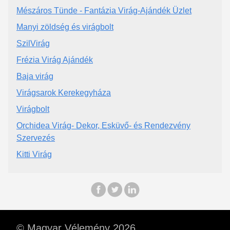
Mészáros Tünde - Fantázia Virág-Ajándék Üzlet
Manyi zöldség és virágbolt
SzilVirág
Frézia Virág Ajándék
Baja virág
Virágsarok Kerekegyháza
Virágbolt
Orchidea Virág- Dekor, Esküvő- és Rendezvény
Szervezés
Kitti Virág
© Magyar Vélemény 2026