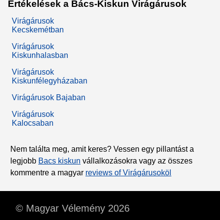
Értékelések a Bács-Kiskun Virágárusok
Virágárusok
Kecskemétban
Virágárusok
Kiskunhalasban
Virágárusok
Kiskunfélegyházaban
Virágárusok Bajaban
Virágárusok
Kalocsaban
Nem találta meg, amit keres? Vessen egy pillantást a
legjobb
Bacs kiskun
vállalkozásokra vagy az összes
kommentre a magyar
reviews of Virágárusoköl
© Magyar Vélemény 2026