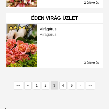
2 értékelés
ÉDEN VIRÁG ÜZLET
Virágárus
Virágárus
3 értékelés
««
«
1
2
3
4
5
»
»»