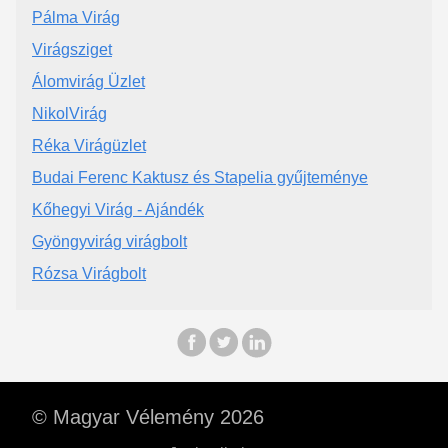
Pálma Virág
Virágsziget
Álomvirág Üzlet
NikolVirág
Réka Virágüzlet
Budai Ferenc Kaktusz és Stapelia gyűjteménye
Kőhegyi Virág - Ajándék
Gyöngyvirág virágbolt
Rózsa Virágbolt
© Magyar Vélemény 2026