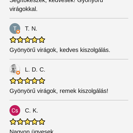
Segítőkészek, kedvesek! Gyönyörű
virágokkal.
T. N.
Gyönyörű virágok, kedves kiszolgálás.
L. D. C.
Gyönyörű virágok, remek kiszolgálás!
C. K.
Nagyon ügyesek