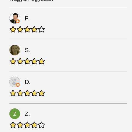
F.
S.
D.
Z.