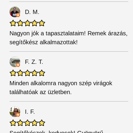
D. M.
Nagyon jók a tapasztalataim! Remek árazás,
segítőkész alkalmazottak!
F. Z. T.
Minden alkalomra nagyon szép virágok
találhatóak az üzletben.
I. F.