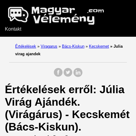
Kontakt
Értékelések
»
Viragarus
»
Bács-Kiskun
»
Kecskemet
»
Julia
virag ajandek
Értékelések erről: Júlia
Virág Ajándék.
(Virágárus) - Kecskemét
(Bács-Kiskun).