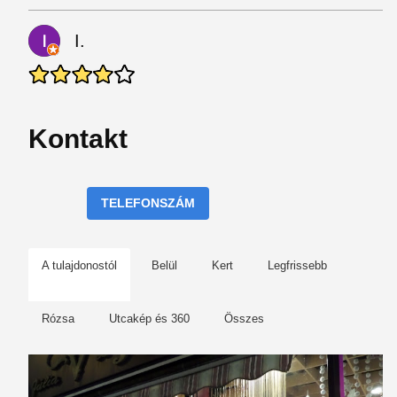
I.
Kontakt
TELEFONSZÁM
A tulajdonostól
Belül
Kert
Legfrissebb
Rózsa
Utcakép és 360
Összes