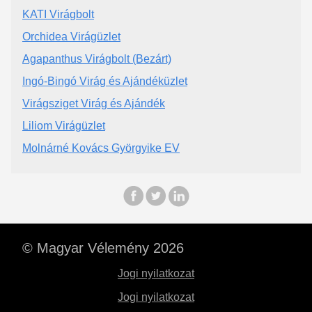
KATI Virágbolt
Orchidea Virágüzlet
Agapanthus Virágbolt (Bezárt)
Ingó-Bingó Virág és Ajándéküzlet
Virágsziget Virág és Ajándék
Liliom Virágüzlet
Molnárné Kovács Györgyike EV
© Magyar Vélemény 2026
Jogi nyilatkozat
Jogi nyilatkozat