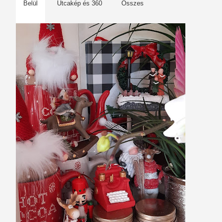
Belül
Utcakép és 360
Összes