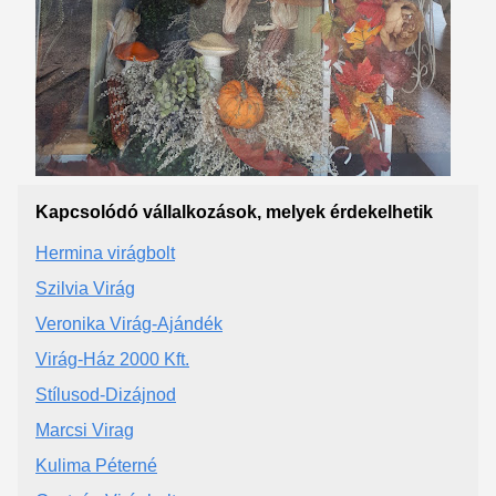
Kapcsolódó vállalkozások, melyek érdekelhetik
Hermina virágbolt
Szilvia Virág
Veronika Virág-Ajándék
Virág-Ház 2000 Kft.
Stílusod-Dizájnod
Marcsi Virag
Kulima Péterné