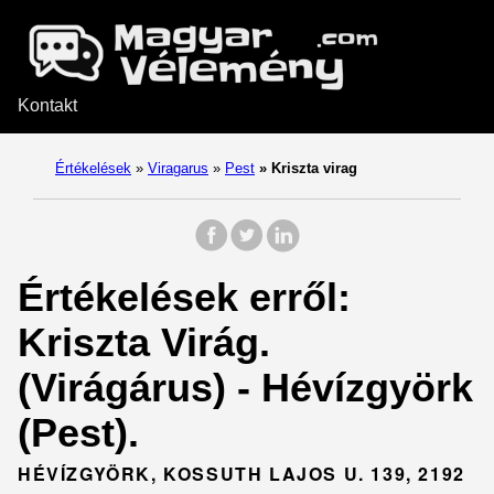
Kontakt
Értékelések
»
Viragarus
»
Pest
»
Kriszta virag
Értékelések erről:
Kriszta Virág.
(Virágárus) - Hévízgyörk
(Pest).
HÉVÍZGYÖRK, KOSSUTH LAJOS U. 139, 2192