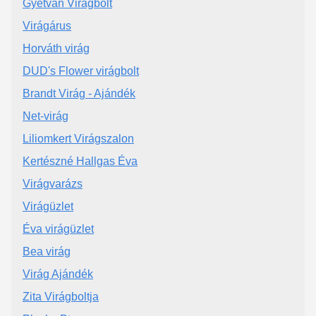
Gyetván Virágbolt
Virágárus
Horváth virág
DUD's Flower virágbolt
Brandt Virág - Ajándék
Net-virág
Liliomkert Virágszalon
Kertészné Hallgas Éva
Virágvarázs
Virágüzlet
Éva virágüzlet
Bea virág
Virág Ajándék
Zita Virágboltja