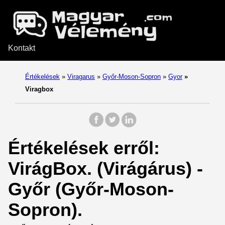
Kontakt
Értékelések
»
Viragarus
»
Győr-Moson-Sopron
»
Gyor
»
Viragbox
Értékelések erről:
VirágBox. (Virágárus) -
Győr (Győr-Moson-
Sopron).