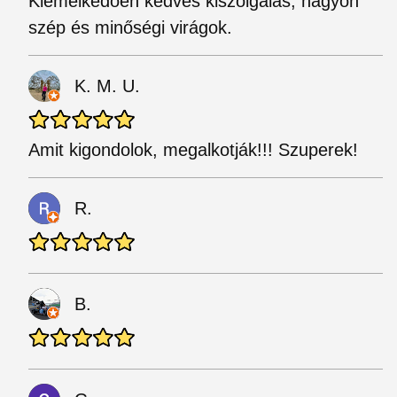
Kiemelkedően kedves kiszolgálás, nagyon
szép és minőségi virágok.
K. M. U.
Amit kigondolok, megalkotják!!! Szuperek!
R.
B.