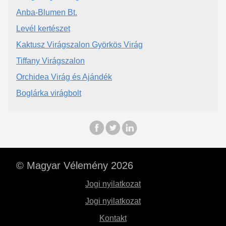
Anba-Blumen Bt.
Levél kertészet
Kaktusz Virágszalon Györkös Virág
Tiffany Virágszalon
Orchidea Virág és Ajándék
Boglárka virágbolt
© Magyar Vélemény 2026
Jogi nyilatkozat
Jogi nyilatkozat
Kontakt