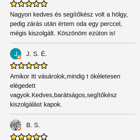
Nagyon kedves és segítőkész volt a hölgy,
pedig zárás után értem oda egy perccel,
mégis kiszolgált. Köszönöm ezúton is!
J. S. É.
Amikor itt vásárolok,mindig t ökèletesen
elègedett
vagyok.Kedves,barátságos,segîtőkèsz
kiszolgálást kapok.
B. S.