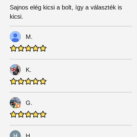
Sajnos elég kicsi a bolt, így a választék is
kicsi.
M.
K.
G.
H.