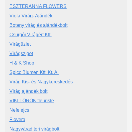
ESZTERANNA FLOWERS
Viola Virág- Ajándék
Botany virág és ajándékbolt
Csurgói Virágért Kft.
Virágüzlet
Virágsziget
H & K Shop
Spicc Blumen Kft. Kt. A.
Virág Kis- és Nagykereskedés
Virág ajándék bolt
VIKI TÖRÖK fleuriste
Nefelejcs
Flovera
Nagyvárad téri virágbolt