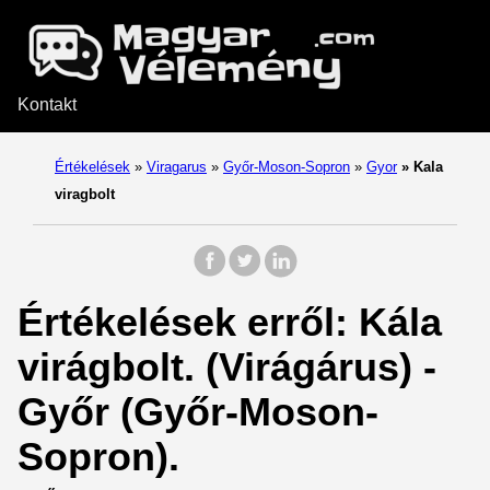
Kontakt
Értékelések
»
Viragarus
»
Győr-Moson-Sopron
»
Gyor
»
Kala
viragbolt
Értékelések erről: Kála
virágbolt. (Virágárus) -
Győr (Győr-Moson-
Sopron).