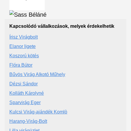
Kapcsolódó vállalkozások, melyek érdekelhetik
Írisz Virágbolt
Elanor ligete
Koszorú kötés
Flóra Bútor
Bűvös Virág Alkotó Műhely
Dézsi Sándor
Kolláth Károlyné
Sparvirág Eger
Kulcsi Virág-ajándék Komlò
Harang-Virág-Bolt
Lilla virágüzlet