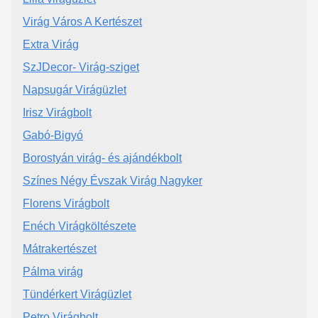
Virág Város A Kertészet
Extra Virág
SzJDecor- Virág-sziget
Napsugár Virágüzlet
Irisz Virágbolt
Gabó-Bigyó
Borostyán virág- és ajándékbolt
Színes Négy Évszak Virág Nagyker
Florens Virágbolt
Enéch Virágköltészete
Mátrakertészet
Pálma virág
Tündérkert Virágüzlet
Petro Virágbolt