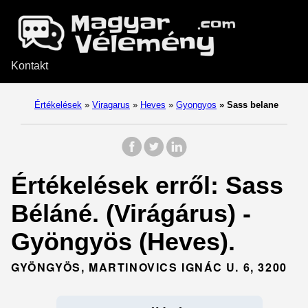
Kontakt
Értékelések
»
Viragarus
»
Heves
»
Gyongyos
»
Sass belane
Értékelések erről: Sass
Béláné. (Virágárus) -
Gyöngyös (Heves).
GYÖNGYÖS, MARTINOVICS IGNÁC U. 6, 3200