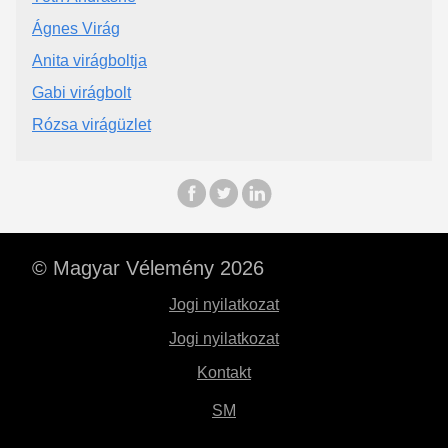
Ágnes Virág
Anita virágboltja
Gabi virágbolt
Rózsa virágüzlet
© Magyar Vélemény 2026
Jogi nyilatkozat
Jogi nyilatkozat
Kontakt
SM