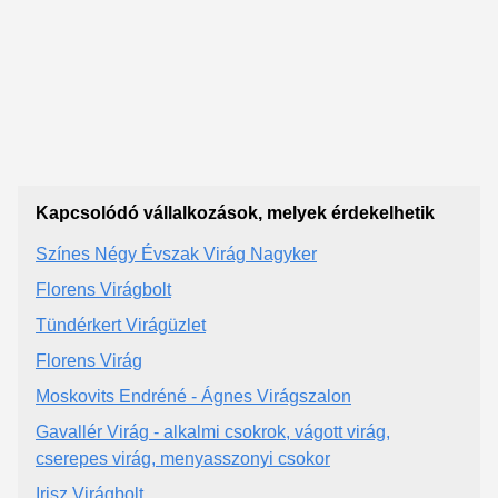
Kapcsolódó vállalkozások, melyek érdekelhetik
Színes Négy Évszak Virág Nagyker
Florens Virágbolt
Tündérkert Virágüzlet
Florens Virág
Moskovits Endréné - Ágnes Virágszalon
Gavallér Virág - alkalmi csokrok, vágott virág,
cserepes virág, menyasszonyi csokor
Irisz Virágbolt