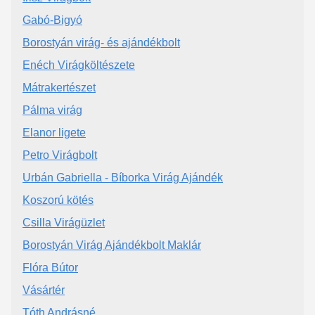
Gabó-Bigyó
Borostyán virág- és ajándékbolt
Enéch Virágköltészete
Mátrakertészet
Pálma virág
Elanor ligete
Petro Virágbolt
Urbán Gabriella - Bíborka Virág Ajándék
Koszorú kötés
Csilla Virágüzlet
Borostyán Virág Ajándékbolt Maklár
Flóra Bútor
Vásártér
Tóth Andrásné