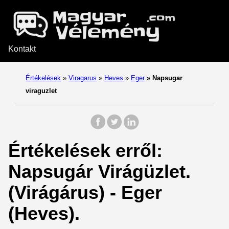
Kontakt
Értékelések
»
Viragarus
»
Heves
»
Eger
»
Napsugar
viraguzlet
Értékelések erről:
Napsugár Virágüzlet.
(Virágárus) - Eger
(Heves).