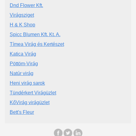
Dnd Flower Kft.
Virágsziget
H & K Shop
Spicc Blumen Kft. Kt. A.
Tímea Virág és Kertészet
Katica Virág
Pöttöm-Virág
Natúr virág
Heni virág sarok
Tündérkert Virágüzlet
KőVirág virágüzlet
Bett's Fleur