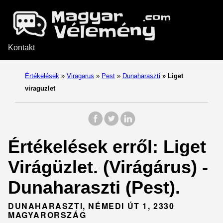
Kontakt
Értékelések
»
Viragarus
»
Pest
»
Dunaharaszti
»
Liget
viraguzlet
Értékelések erről: Liget
Virágüzlet. (Virágárus) -
Dunaharaszti (Pest).
DUNAHARASZTI, NÉMEDI ÚT 1, 2330
MAGYARORSZÁG