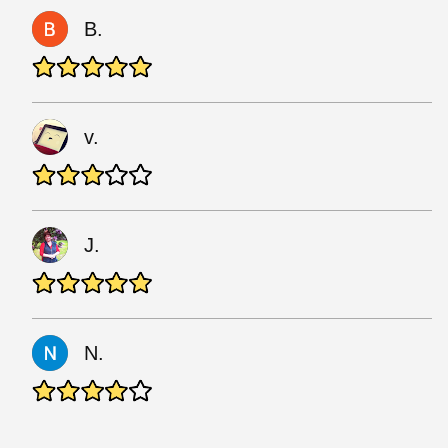
B.
v.
J.
N.