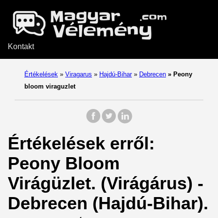
Kontakt
Értékelések
»
Viragarus
»
Hajdú-Bihar
»
Debrecen
»
Peony
bloom viraguzlet
Értékelések erről:
Peony Bloom
Virágüzlet. (Virágárus) -
Debrecen (Hajdú-Bihar).