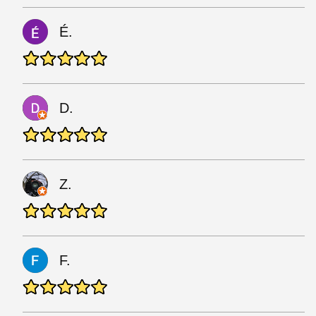
É.
D.
Z.
F.