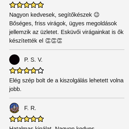
Nagyon kedvesek, segítőkészek 😉
Bőséges, friss virágok, ügyes megoldások
jellemzik az üzletet. Esküvői virágainkat is ők
készítették el 👏👏👏
P. S. V.
Elég szép bolt de a kiszolgálás lehetett volna
jobb.
F. R.
Hatalmas kinálat. Nagyon kedves