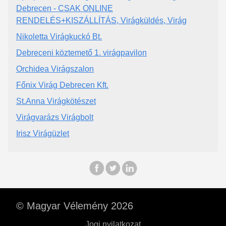
Debrecen - CSAK ONLINE
RENDELÉS+KISZÁLLÍTÁS, Virágküldés, Virág
Nikoletta Virágkuckó Bt.
Debreceni köztemető 1. virágpavilon
Orchidea Virágszalon
Főnix Virág Debrecen Kft.
St.Anna Virágkötészet
Virágvarázs Virágbolt
Irisz Virágüzlet
© Magyar Vélemény 2026
Jogi nyilatkozat