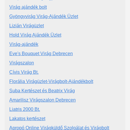
Virág ajándék bolt
Gyöngyvirág Virág-Ajándék Üzlet
Lizián Virágüzlet
Hold Virág Ajándék Üzlet
Virág-ajándék
Eve's Bouquet Virág Debrecen
Virágszalon
Cívis Virág Bt.
Florália Virágüzlet-Virágbolt-Ajándékbolt
Suba Kertészet és Beatrix Virág
Amarilisz Virágszalon Debrecen
Liatris 2000 Bt.
Lakatos kertészet
Apropó Online Virágküldő Szolgálat és Virágbolt