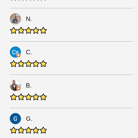
N.
C.
B.
G.