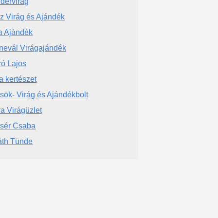
dérvirág
sz Virág és Ajándék
a Ajàndèk
nevál Virágajándék
ró Lajos
a kertészet
sök- Virág és Ajándékbolt
ra Virágüzlet
sér Csaba
áth Tünde