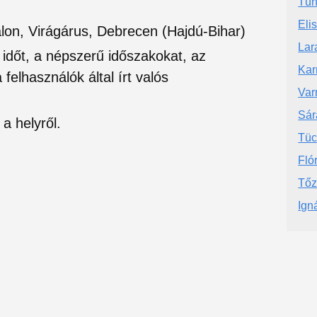
Tün
Eli
lon, Virágárus, Debrecen (Hajdú-Bihar)
Lar
si időt, a népszerű időszakokat, az
Kar
felhasználók által írt valós
Var
Sár
a helyről.
Tüc
Fló
Tőz
Ign