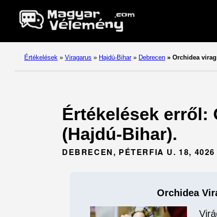
Értékelések
»
Viragarus
»
Hajdú-Bihar
»
Debrecen
»
Orchidea virag
Értékelések erről:
(Hajdú-Bihar).
DEBRECEN, PÉTERFIA U. 18, 40
Orchidea Vir
Vir