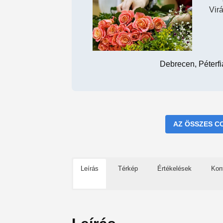
Vir
Debrecen, Péterf
AZ ÖSSZES C
Leírás
Térkép
Értékelések
Kon