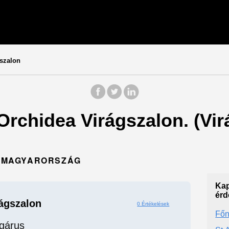
szalon
 Orchidea Virágszalon. (Vi
26 MAGYARORSZÁG
Kap
érd
ágszalon
0 Értékelések
Főn
ágárus