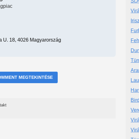
St.
ágpiac
Vir
Iris
Fur
ia U. 18, 4026 Magyarország
Feh
Dun
Tün
Ara
OMMENT MEGTEKINTÉSE
Lau
Har
Bir
takt
Ver
Vir
Vir