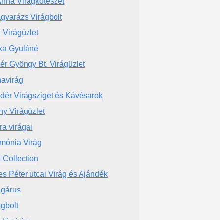
Anna Virágkötészet
ágvarázs Virágbolt
z Virágüzlet
ka Gyuláné
ér Gyöngy Bt. Virágüzlet
avirág
dér Virágsziget és Kávésarok
ny Virágüzlet
ra virágai
mónia Virág
d Collection
es Péter utcai Virág és Ajándék
ágárus
ágbolt