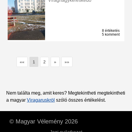
Virágnagykereskedő
8 értékelés
5 komment
««
1
2
»
»»
Nem találta meg, amit keres? Megtekintheti megtekintheti
a magyar
Viragaruskröl
szóló összes értékelést.
© Magyar Vélemény 2026