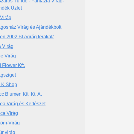
záros Tünde - Fantázia Virág-
ndék Üzlet
lVirág
ágosház Virág és Ajándékbolt
ien 2002 Bt./Virág lerakat/
a Virág
e Virág
 Flower Kft.
ágsziget
 K Shop
cc Blumen Kft. Kt. A.
ea Virág és Kertészet
ica Virág
töm-Virág
úr virág