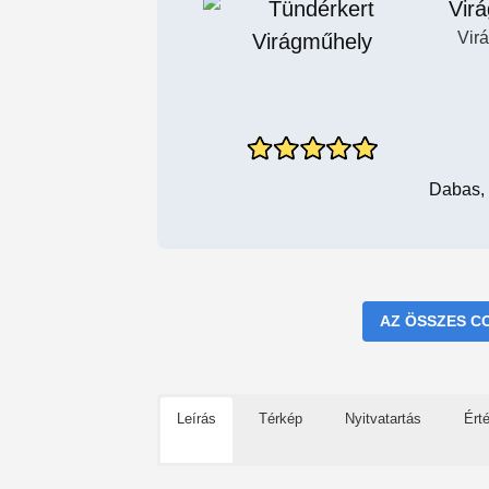
Vir
Vir
Dabas, 
AZ ÖSSZES C
Leírás
Térkép
Nyitvatartás
Ért