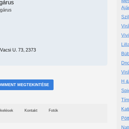
Més
ágárus
Ajá
ágárus
Szi
Vir
Viv
Lill
Vacsi U. 73, 2373
Büb
Dnd
Vir
H &
OMMENT MEGTEKINTÉSE
Spi
Tím
Kat
ékelések
Kontakt
Fotók
Pöt
Nat