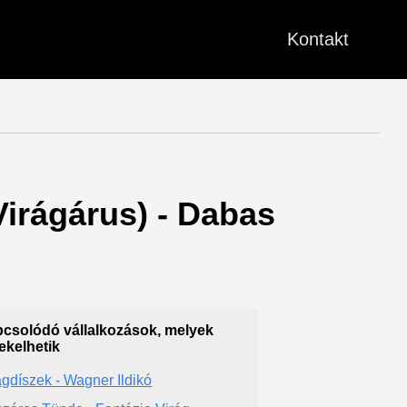
Kontakt
Virágárus) - Dabas
csolódó vállalkozások, melyek
ekelhetik
ágdíszek - Wagner Ildikó