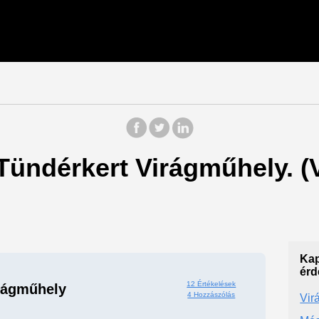
 Tündérkert Virágműhely. (
Kap
érd
12 Értékelések
rágműhely
4 Hozzászólás
Vir