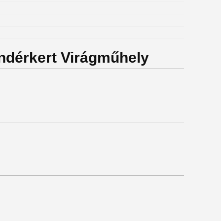
ündérkert Virágműhely