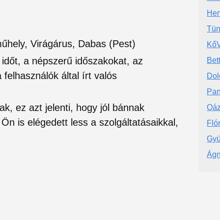
Hen
Tün
űhely, Virágárus, Dabas (Pest)
KőV
si időt, a népszerű időszakokat, az
Bett
felhasználók által írt valós
Dol
Pan
ak, ez azt jelenti, hogy jól bánnak
Oáz
Ön is elégedett less a szolgáltatásaikkal,
Fló
Gyü
Ágn