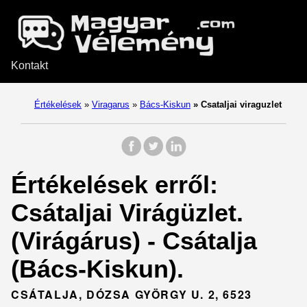
Kontakt
Értékelések
»
Viragarus
»
Bács-Kiskun
»
Csataljai viraguzlet
Értékelések erről:
Csátaljai Virágüzlet.
(Virágárus) - Csátalja
(Bács-Kiskun).
CSÁTALJA, DÓZSA GYÖRGY U. 2, 6523