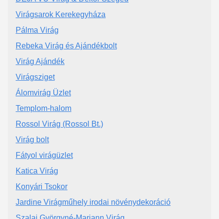
Virágsarok Kerekegyháza
Pálma Virág
Rebeka Virág és Ajándékbolt
Virág Ajándék
Virágsziget
Álomvirág Üzlet
Templom-halom
Rossol Virág (Rossol Bt.)
Virág bolt
Fátyol virágüzlet
Katica Virág
Konyári Tsokor
Jardine Virágműhely irodai növénydekoráció
Szalai Györgyné-Mariann Virág