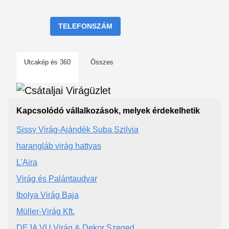
TELEFONSZÁM
Utcakép és 360
Összes
Kapcsolódó vállalkozások, melyek érdekelhetik
Sissy Virág-Ajándék Suba Szilvia
harangláb virág hattyas
L'Aira
Virág és Palántaudvar
Ibolya Virág Baja
Müller-Virág Kft.
DEJA VU Virág & Dekor Szeged