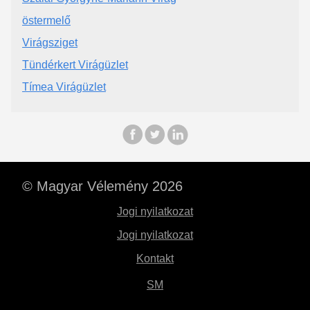
östermelő
Virágsziget
Tündérkert Virágüzlet
Tímea Virágüzlet
© Magyar Vélemény 2026
Jogi nyilatkozat
Jogi nyilatkozat
Kontakt
SM