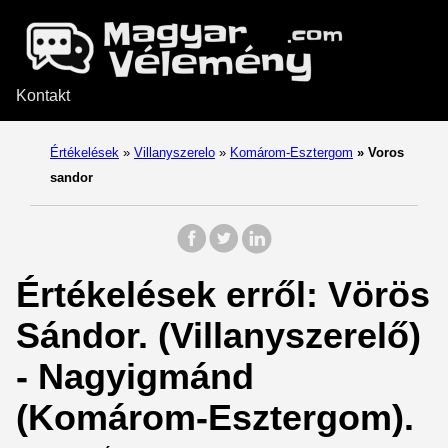
Kontakt
Értékelések
»
Villanyszerelo
»
Komárom-Esztergom
»
Voros
sandor
Értékelések erről: Vörös
Sándor. (Villanyszerelő)
- Nagyigmánd
(Komárom-Esztergom).