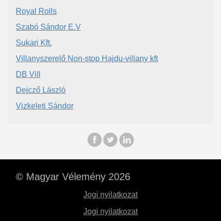
Royal Rolls
Szabó Sándor E.V
Sukari Kft.
Villanyszerelő Non-stop Hajdu-villany kft
DB Vill
Dejcző László
Vizkeleti Sándor
© Magyar Vélemény 2026
Jogi nyilatkozat
Jogi nyilatkozat