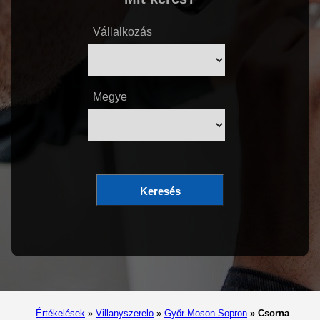
Vállalkozás
Megye
Keresés
Értékelések
»
Villanyszerelo
»
Győr-Moson-Sopron
»
Csorna