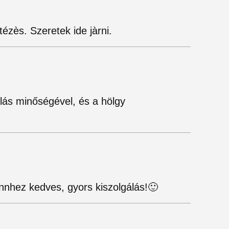
ézès. Szeretek ide jàrni.
lás minőségével, és a hölgy
nnhez kedves, gyors kiszolgálás!🙂