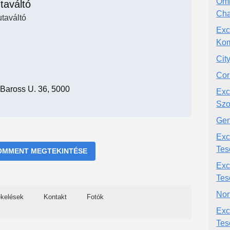
Omi
taváltó
Ch
utaváltó
Exc
Kom
Cit
Cor
 Baross U. 36, 5000
Exc
Szo
Gen
Exc
Tes
OMMENT MEGTEKINTÉSE
Exc
Tes
Nor
ékelések
Kontakt
Fotók
Exc
Tes