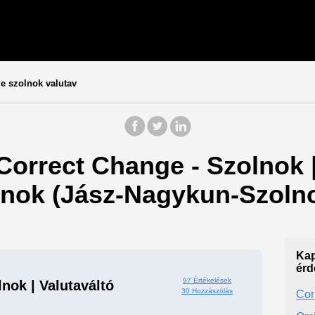
e szolnok valutav
 Correct Change - Szolnok |
olnok (Jász-Nagykun-Szolno
Kap
érd
97 Értékelések
nok | Valutaváltó
30 Hozzászólás
Cor