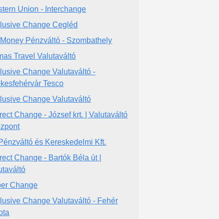
tern Union - Interchange
lusive Change Cegléd
Money Pénzváltó - Szombathely
as Travel Valutaváltó
lusive Change Valutaváltó -
kesfehérvár Tesco
lusive Change Valutaváltó
rect Change - József krt. | Valutaváltó
özpont
Pénzváltó és Kereskedelmi Kft.
rect Change - Bartók Béla út |
utaváltó
er Change
lusive Change Valutaváltó - Fehér
ota