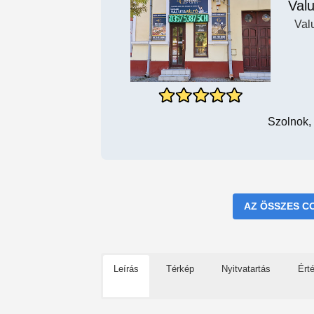
Valu
Val
Szolnok,
AZ ÖSSZES C
Leírás
Térkép
Nyitvatartás
Ért