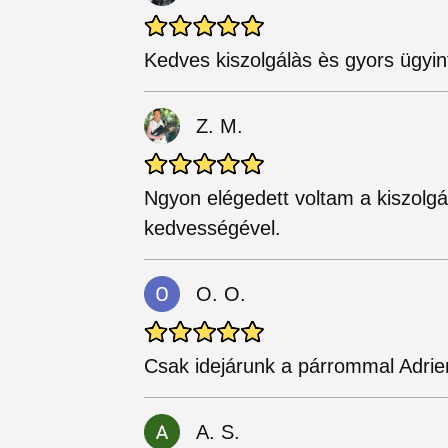
Kedves kiszolgálàs ès gyors ügyint
Z. M.
Ngyon elégedett voltam a kiszolgá
kedvességével.
O. O.
Csak idejárunk a párrommal Adrie
A. S.