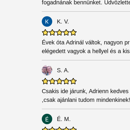
fogadnának bennünket. Üdvözlette
K. V.
Évek óta Adrinál váltok, nagyon p
elégedett vagyok a hellyel és a kis
S. A.
Csakis ide járunk, Adrienn kedves
,csak ajánlani tudom mindenkinek
É. M.