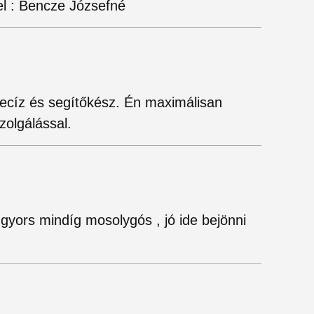
l : Bencze Józsefné
recíz és segítőkész. Én maximálisan
zolgálással.
 gyors mindíg mosolygós , jó ide bejönni
!