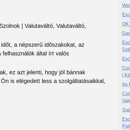
Wes
Exc
OK 
zolnok | Valutaváltó, Valutaváltó,
Dam
Exc
si időt, a népszerű időszakokat, az
Szé
felhasználók által írt valós
Exc
Cor
ak, ez azt jelenti, hogy jól bánnak
| K
Ön is elégedett less a szolgáltatásaikkal,
As 
Cor
Val
Sup
Exc
Pal