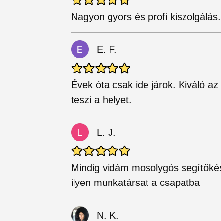
Nagyon gyors és profi kiszolgálás
E. F.
Évek óta csak ide járok. Kiváló a
teszi a helyet.
L. J.
Mindig vidám mosolygós segítőké
ilyen munkatársat a csapatba
N. K.