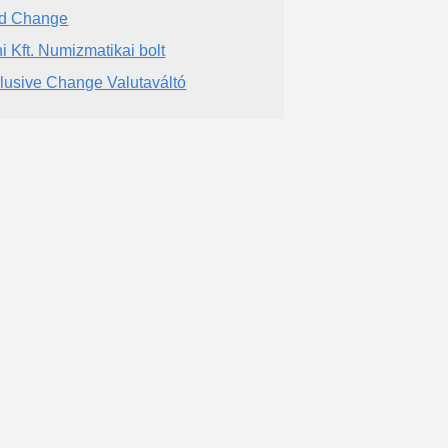
d Change
hi Kft. Numizmatikai bolt
lusive Change Valutaváltó