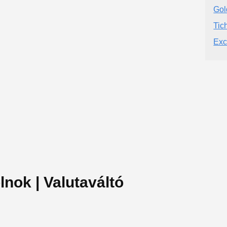
Gol
Tic
Exc
nok | Valutaváltó