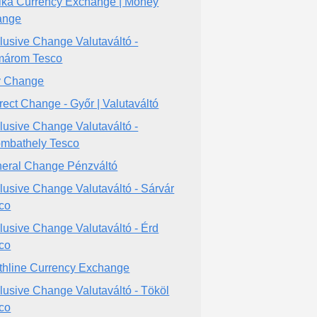
ka Currency Exchange | Money
ange
lusive Change Valutaváltó -
árom Tesco
y Change
rect Change - Győr | Valutaváltó
lusive Change Valutaváltó -
mbathely Tesco
eral Change Pénzváltó
lusive Change Valutaváltó - Sárvár
co
lusive Change Valutaváltó - Érd
co
thline Currency Exchange
lusive Change Valutaváltó - Tököl
co