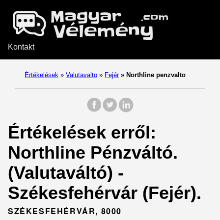
Kontakt
Értékelések
»
Valutavalto
»
Fejér
»
Northline penzvalto
Értékelések erről:
Northline Pénzváltó.
(Valutaváltó) -
Székesfehérvár (Fejér).
SZÉKESFEHÉRVÁR, 8000