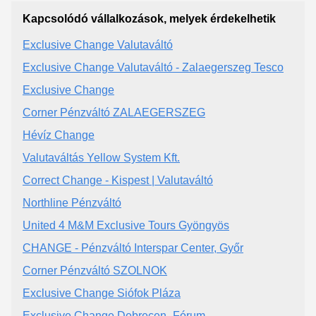
Kapcsolódó vállalkozások, melyek érdekelhetik
Exclusive Change Valutaváltó
Exclusive Change Valutaváltó - Zalaegerszeg Tesco
Exclusive Change
Corner Pénzváltó ZALAEGERSZEG
Hévíz Change
Valutaváltás Yellow System Kft.
Correct Change - Kispest | Valutaváltó
Northline Pénzváltó
United 4 M&M Exclusive Tours Gyöngyös
CHANGE - Pénzváltó Interspar Center, Győr
Corner Pénzváltó SZOLNOK
Exclusive Change Siófok Pláza
Exclusive Change Debrecen- Fórum