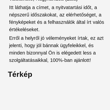
Itt láthatja a címet, a nyitvatartási időt, a
népszerű időszakokat, az elérhetőséget, a
fényképeket és a felhasználók által írt valós
értékeléseket.
Erről a helyről jó véleményeket írtak, ez azt
jelenti, hogy jól bánnak ügyfeleikkel, és
minden bizonnyal Ön is elégedett less a
szolgáltatásaikkal, 100%-ban ajánlott!
Térkép