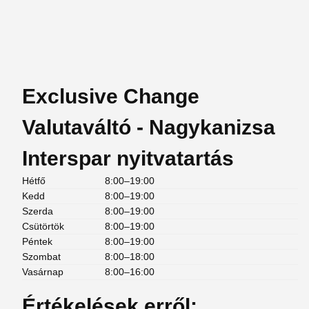
Exclusive Change
Valutaváltó - Nagykanizsa
Interspar nyitvatartás
Hétfő
8:00–19:00
Kedd
8:00–19:00
Szerda
8:00–19:00
Csütörtök
8:00–19:00
Péntek
8:00–19:00
Szombat
8:00–18:00
Vasárnap
8:00–16:00
Értékelések erről: