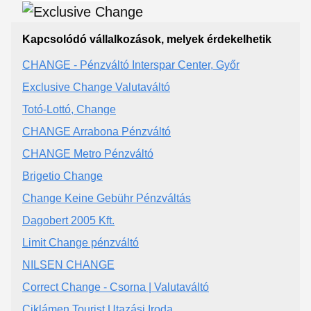
Kapcsolódó vállalkozások, melyek érdekelhetik
CHANGE - Pénzváltó Interspar Center, Győr
Exclusive Change Valutaváltó
Totó-Lottó, Change
CHANGE Arrabona Pénzváltó
CHANGE Metro Pénzváltó
Brigetio Change
Change Keine Gebühr Pénzváltás
Dagobert 2005 Kft.
Limit Change pénzváltó
NILSEN CHANGE
Correct Change - Csorna | Valutaváltó
Ciklámen Tourist Utazási Iroda