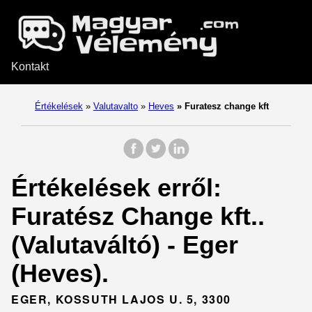
Kontakt
Értékelések
»
Valutavalto
»
Heves
»
Furatesz change kft
Értékelések erről:
Furatész Change kft..
(Valutaváltó) - Eger
(Heves).
EGER, KOSSUTH LAJOS U. 5, 3300