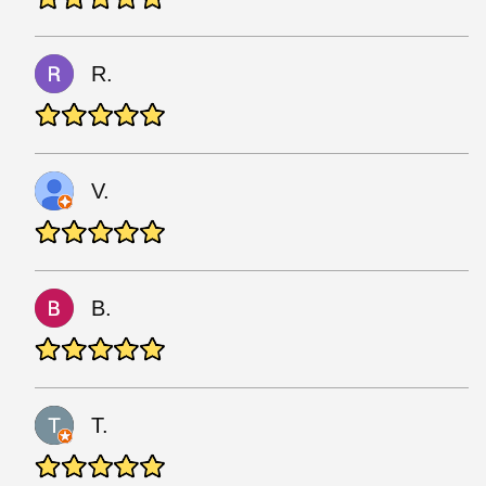
R.
V.
B.
T.