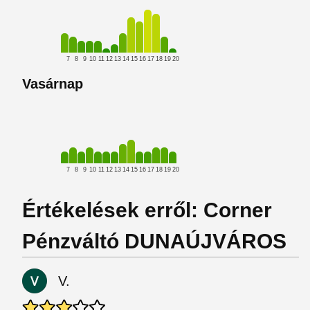
7
8
9
10
11
12
13
14
15
16
17
18
19
20
Vasárnap
7
8
9
10
11
12
13
14
15
16
17
18
19
20
Értékelések erről: Corner
Pénzváltó DUNAÚJVÁROS
V.