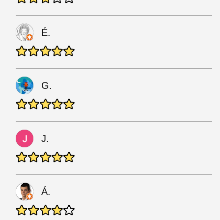
É.
G.
J.
Á.