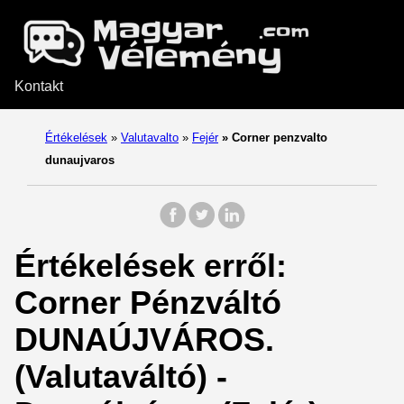
Kontakt
Értékelések
»
Valutavalto
»
Fejér
»
Corner penzvalto
dunaujvaros
Értékelések erről:
Corner Pénzváltó
DUNAÚJVÁROS.
(Valutaváltó) -