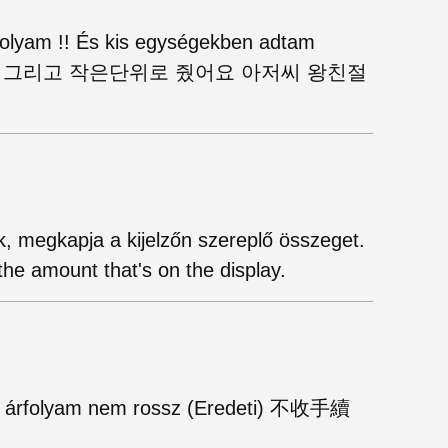
árfolyam !! És kis egységekben adtam
요!! 그리고 작은단위로 줬어요 아저씨 왕친절
ak, megkapja a kijelzőn szereplő összeget.
the amount that's on the display.
 az árfolyam nem rossz (Eredeti) 不收手續