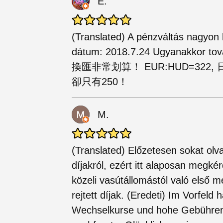
E.
(Translated) A pénzváltás nagyon
dátum: 2018.7.24 Ugyanakkor tová
換匯非常划算！ EUR:HUD=322, 
卻只有250！
M.
(Translated) Előzetesen sokat ol
díjakról, ezért itt alaposan megké
közeli vasútállomástól való első m
rejtett díjak. (Eredeti) Im Vorfeld 
Wechselkurse und hohe Gebühren g