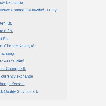
ey Exchange
lusive Change Valutaváltó - Lurdy
ten Kft.
adin Zrt.
i Kft.
int Change Kolosy tér
nachange
er Valuta Váltó
tor-Change Kft.
 currency exchange
hange Yemeni
ck Quality Services Zrt.