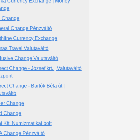
ka Currency Exchange | Money
ange
y Change
eral Change Pénzváltó
thline Currency Exchange
as Travel Valutaváltó
lusive Change Valutaváltó
rect Change - József krt. | Valutaváltó
özpont
rect Change - Bartók Béla út |
utaváltó
er Change
d Change
hi Kft. Numizmatikai bolt
A Change Pénzváltó