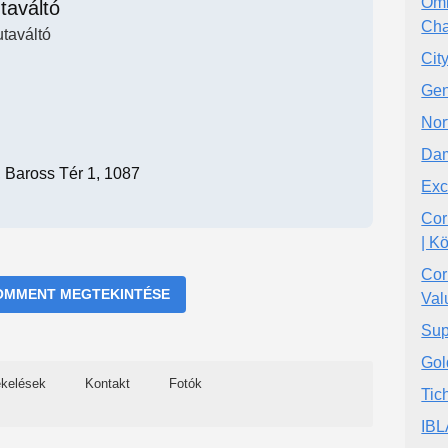
Omi
taváltó
Ch
utaváltó
Cit
Gen
Nor
Dam
 Baross Tér 1, 1087
Exc
Cor
| K
Cor
OMMENT MEGTEKINTÉSE
Val
Sup
Gol
ékelések
Kontakt
Fotók
Tic
IBL