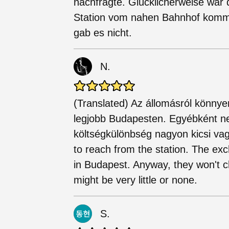
nachfragte. Glücklicherweise war 
Station vom nahen Bahnhof komm
gab es nicht.
N.
(Translated) Az állomásról könnye
legjobb Budapesten. Egyébként ne
költségkülönbség nagyon kicsi vagy
to reach from the station. The ex
in Budapest. Anyway, they won't c
might be very little or none.
S.