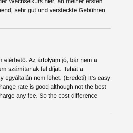
der Wechselkurs hier, an meiner ersten
end, sehr gut und versteckte Gebühren
n elérhető. Az árfolyam jó, bár nem a
m számítanak fel díjat. Tehát a
 egyáltalán nem lehet. (Eredeti) It's easy
change rate is good although not the best
harge any fee. So the cost difference