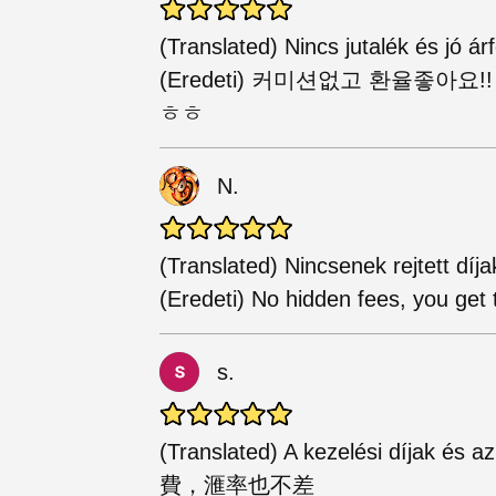
(Translated) Nincs jutalék és jó 
(Eredeti) 커미션없고 환율좋아
ㅎㅎ
N.
(Translated) Nincsenek rejtett díj
(Eredeti) No hidden fees, you get 
s.
(Translated) A kezelési díjak és
費，滙率也不差