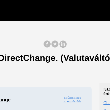
 DirectChange. (Valutavált
Kap
érd
54 Értékelések
ange
20 Hozzászólás
Cha