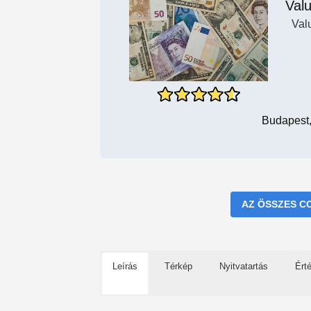
Valu
Val
Budapest,
AZ ÖSSZES C
Leírás
Térkép
Nyitvatartás
Ért