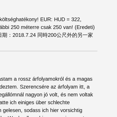
 költséghatékony! EUR: HUD = 322,
bbi 250 méterre csak 250 van! (Eredeti)
日期：2018.7.24 同時200公尺外的另一家
vastam a rossz árfolyamokról és a magas
rdeztem. Szerencsére az árfolyam itt, a
egállómnál nagyon jó volt, és nem voltak
hatte ich einiges über schlechte
elesen, sodass ich hier vorsichtig