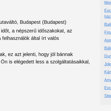
Mon
Exc
ház
utaváltó, Budapest (Budapest)
Bali
si időt, a népszerű időszakokat, az
Fin
felhasználók által írt valós
Asm
Bál
ak, ez azt jelenti, hogy jól bánnak
Du
Ön is elégedett less a szolgáltatásaikkal,
Jok
Kán
Any
Exc
Sto