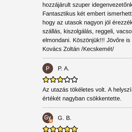
hozzájárult szuper idegenvezetőnk
Fantasztikus két embert ismerhet
hogy az utasok nagyon jól érezzé
szállás, kiszolgálás, reggeli, vacs
elmondani. Köszönjük!!! Jövőre is
Kovács Zoltán /Kecskemét/
P. A.
Az utazás tökéletes volt. A helys
értékét nagyban csökkentette.
G. B.