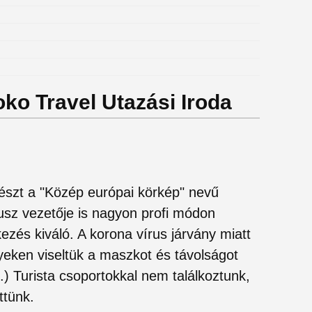
oko Travel Utazási Iroda
 részt a "Közép európai körkép" nevű
usz vezetője is nagyon profi módon
tkezés kiváló. A korona vírus járvány miatt
lyeken viseltük a maszkot és távolságot
2.) Turista csoportokkal nem találkoztunk,
ttünk.