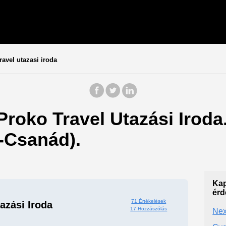
ravel utazasi iroda
Proko Travel Utazási Iroda.
-Csanád).
Kap
érd
71 Értékelések
azási Iroda
17 Hozzászólás
Nex