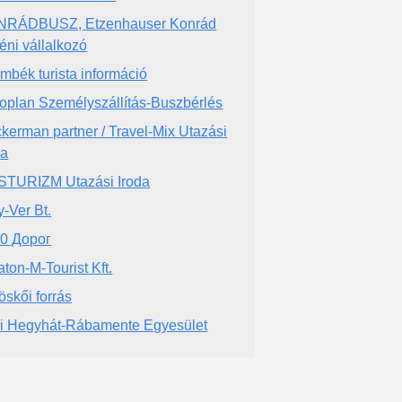
NRÁDBUSZ, Etzenhauser Konrád
éni vállalkozó
mbék turista információ
oplan Személyszállítás-Buszbérlés
kerman partner / Travel-Mix Utazási
da
TURIZM Utazási Iroda
y-Ver Bt.
0 Дорог
aton-M-Tourist Kft.
öskői forrás
i Hegyhát-Rábamente Egyesület