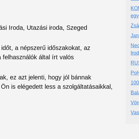
KO
egy
Zsá
ási Iroda, Utazási iroda, Szeged
Jan
Nec
si időt, a népszerű időszakokat, az
Iro
felhasználók által írt valós
RUS
Pol
ak, ez azt jelenti, hogy jól bánnak
100
Ön is elégedett less a szolgáltatásaikkal,
Bal
Vör
Vas