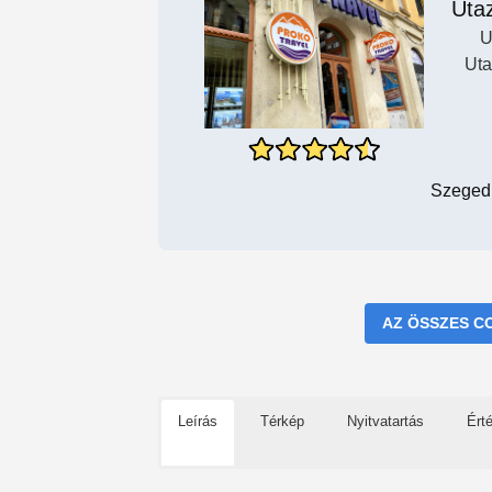
Utaz
U
Uta
Szeged,
AZ ÖSSZES C
Leírás
Térkép
Nyitvatartás
Ért