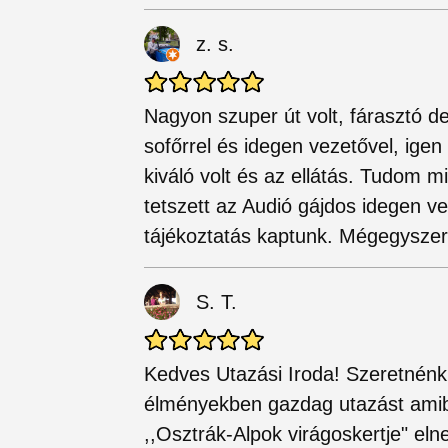
z. s.
Nagyon szuper út volt, fárasztó 
sofőrrel és idegen vezetővel, igen
kiváló volt és az ellátás. Tudom 
tetszett az Audió gájdos idegen ve
tájékoztatás kaptunk. Mégegyszer
S. T.
Kedves Utazási Iroda! Szeretnénk 
élményekben gazdag utazást amibe
,,Osztrák-Alpok virágoskertje" e