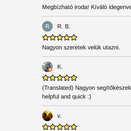
Megbízható iroda! Kíváló idegenv
R. B.
Nagyon szeretek velük utazni.
K.
(Translated) Nagyon segítőkészek 
helpful and quick :)
v.