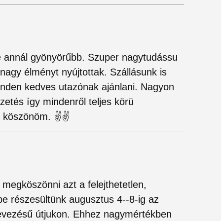
de annál gyönyörűbb. Szuper nagytudássu
 nagy élményt nyújtottak. Szállásunk is
minden kedves utazónak ajánlani. Nagyon
zetés így mindenről teljes körü
 köszönöm. ✌️✌️
megköszönni azt a felejthetetlen,
 részesültünk augusztus 4--8-ig az
lnevezésű útjukon. Ehhez nagymértékben