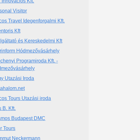
 Innovációs Kft.
sonal Visitor
cos Travel Idegenforgalmi Kft.
ntoris Kft
lgáltató és Kereskedelmi Kft
rinform Hódmezővásárhely
chenyi Programiroda Kft. -
mezővásárhely
y Utazási Iroda
ahalom.net
cos Tours Utazási iroda
 B. Kft.
smos Budapest DMC
r Tours
mmut Neckermann