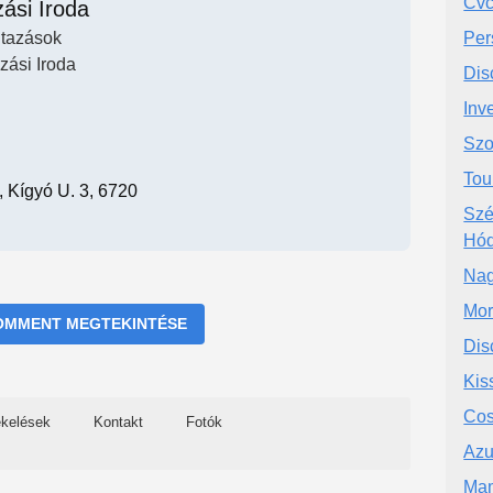
Cvc
ási Iroda
tazások
Per
zási Iroda
Dis
Inve
Szo
Tou
 Kígyó U. 3, 6720
Szé
Hód
Nag
Mor
OMMENT MEGTEKINTÉSE
Dis
Kiss
Co
ékelések
Kontakt
Fotók
Azu
Ma