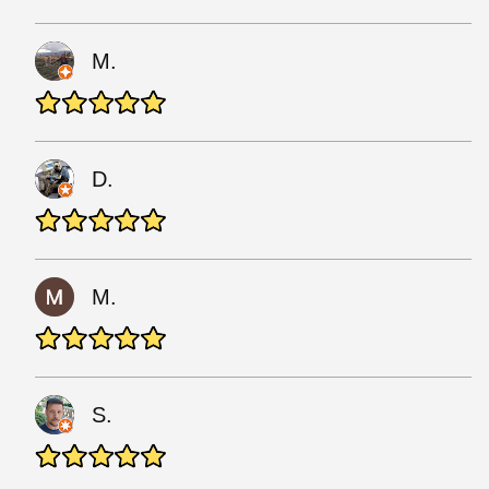
M.
D.
M.
S.