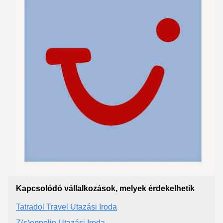
Kapcsolódó vállalkozások, melyek érdekelhetik
Tatradol Travel Utazási Iroda
Z(s)eppelin Utazási Iroda