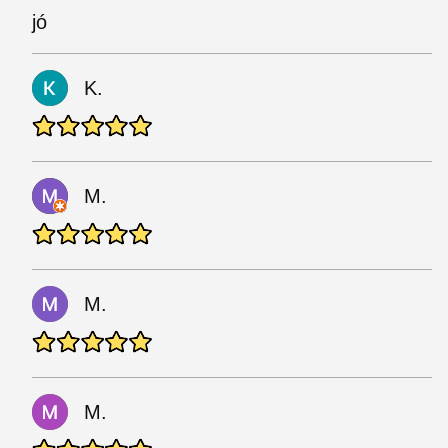
jó
K.
M.
M.
M.