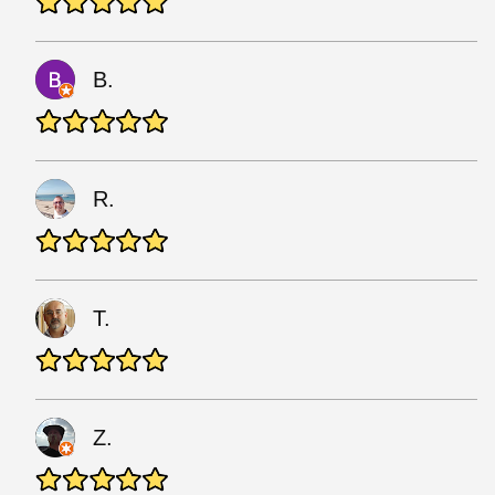
B.
R.
T.
Z.