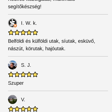
segítőkészség!
I. W. k.
Belföldi és külföldi utak, síutak, esküvő,
nászút, körutak, hajóutak.
S. J.
Szuper
V.