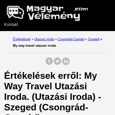
Kontakt
Értékelések
»
Utazasi iroda
»
Csongrád-Csanád
»
Szeged
»
My way travel utazasi iroda
Értékelések erről: My
Way Travel Utazási
Iroda. (Utazási Iroda) -
Szeged (Csongrád-