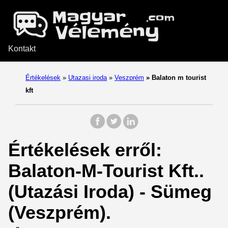
Kontakt
Értékelések
»
Utazasi iroda
»
Veszprém
»
Balaton m tourist
kft
Értékelések erről:
Balaton-M-Tourist Kft..
(Utazási Iroda) - Sümeg
(Veszprém).