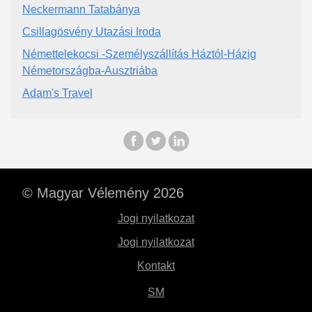
Neckermann Tatabánya
Csillagösvény Utazási Iroda
Némettelekocsi -Személyszállítás Háztól-Házig
Németországba-Ausztriába
Adam's Travel
© Magyar Vélemény 2026
Jogi nyilatkozat
Jogi nyilatkozat
Kontakt
SM