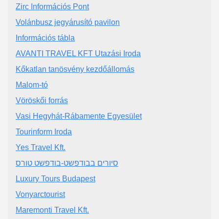
Zirc Információs Pont
Volánbusz jegyárusító pavilon
Információs tábla
AVANTI TRAVEL KFT Utazási Iroda
Kőkatlan tanösvény kezdőállomás
Malom-tó
Vöröskői forrás
Vasi Hegyhát-Rábamente Egyesület
Tourinform Iroda
Yes Travel Kft.
סיורים בבודפשט-בודפשט טורס
Luxury Tours Budapest
Vonyarctourist
Maremonti Travel Kft.