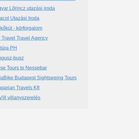
yar Lőrincz utazási iroda
acol Utazási Iroda
kőkút - körforgalom
y Travel Travel Agency
túra PH
gusz-busz
se Tours to Nessebar
aBike Budapest Sightseeing Tours
garian Travels Kft
Vill villanyszerelés