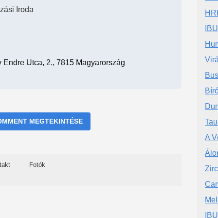
zási Iroda
HRI
IB
Hun
Vir
y Endre Utca, 2., 7815 Magyarország
Bus
Bíró
Dun
OMMENT MEGTEKINTÉSE
Tau
A V
Álo
takt
Fotók
Zir
Car
Mel
IBU