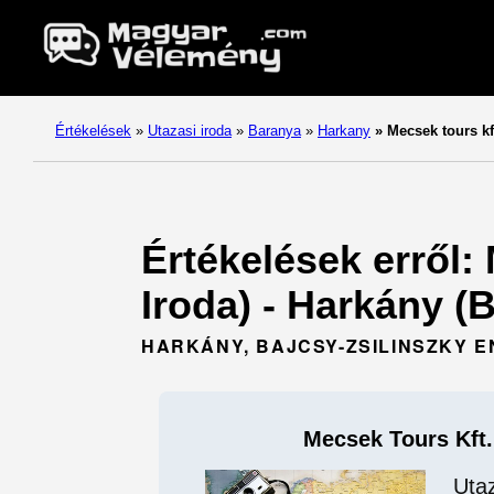
Értékelések
»
Utazasi iroda
»
Baranya
»
Harkany
»
Mecsek tours kft
Értékelések erről:
Iroda) - Harkány (
HARKÁNY, BAJCSY-ZSILINSZKY E
Mecsek Tours Kft.
Utaz