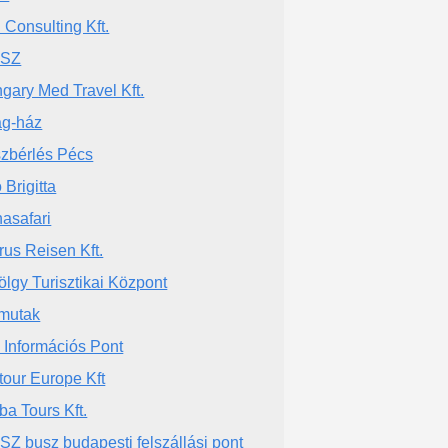
 Consulting Kft.
USZ
gary Med Travel Kft.
ág-ház
zbérlés Pécs
 Brigitta
asafari
rus Reisen Kft.
ölgy Turisztikai Központ
mutak
c Információs Pont
tour Europe Kft
ba Tours Kft.
SZ busz budapesti felszállási pont