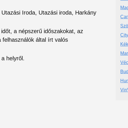
Mag
 Utazási Iroda, Utazási iroda, Harkány
Car
Szö
si időt, a népszerű időszakokat, az
Cit
felhasználók által írt valós
Kék
Man
a helyről.
Véc
Bud
Hun
Vin