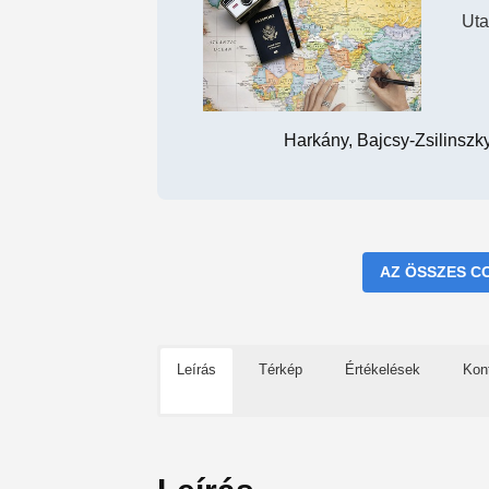
Uta
Harkány, Bajcsy-Zsilinszk
AZ ÖSSZES C
Leírás
Térkép
Értékelések
Kon