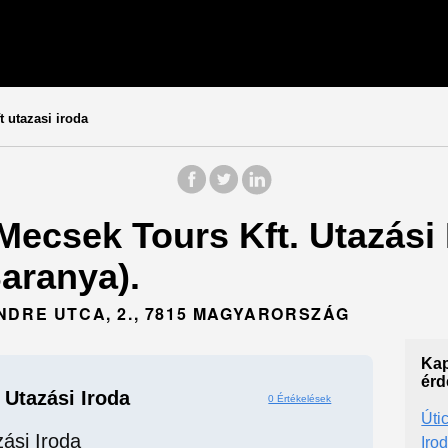
 utazasi iroda
 Mecsek Tours Kft. Utazási 
Baranya).
NDRE UTCA, 2., 7815 MAGYARORSZÁG
Kap
érd
 Utazási Iroda
0 Értékelések
Úti
ási Iroda
Iro