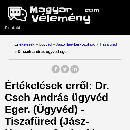
Kontakt
Értékelések
»
Ugyved
»
Jász-Nagykun-Szolnok
»
Tiszafured
»
Dr cseh andras ugyved eger
Értékelések erről: Dr.
Cseh András ügyvéd
Eger. (Ügyvéd) -
Tiszafüred (Jász-