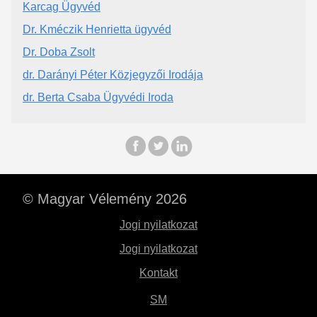
Karcag Ügyvéd
Dr. Kméczik Henrietta ügyvéd
Dr. Doba Zsolt
dr. Darányi Péter Közjegyzői Irodája
dr. Berta Csaba Ügyvédi Iroda
© Magyar Vélemény 2026
Jogi nyilatkozat
Jogi nyilatkozat
Kontakt
SM