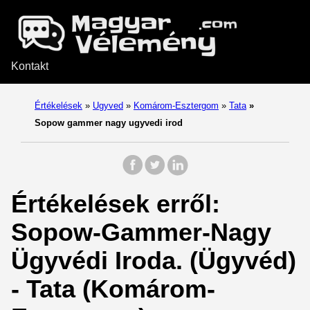
Kontakt
Értékelések
»
Ugyved
»
Komárom-Esztergom
»
Tata
»
Sopow gammer nagy ugyvedi irod
Értékelések erről:
Sopow-Gammer-Nagy
Ügyvédi Iroda. (Ügyvéd)
- Tata (Komárom-