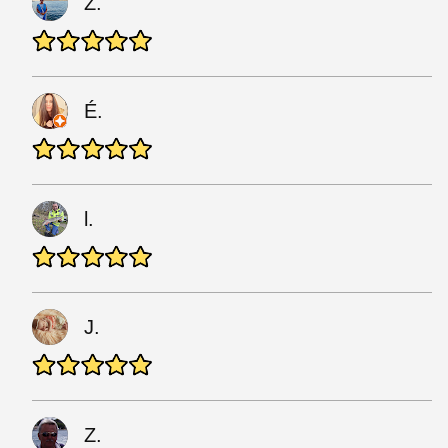
Z.
É.
l.
J.
Z.