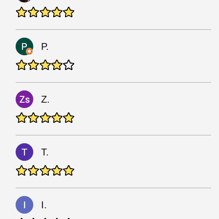
P.
Z.
T.
I.