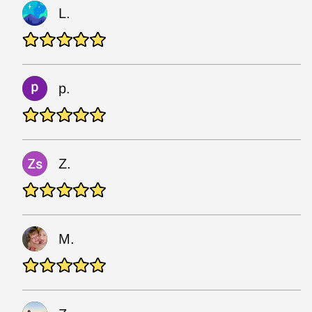
L.
p.
Z.
M.