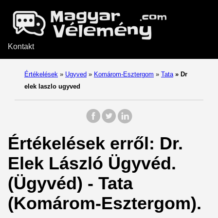
Kontakt
Értékelések
»
Ugyved
»
Komárom-Esztergom
»
Tata
»
Dr
elek laszlo ugyved
Értékelések erről: Dr.
Elek László Ügyvéd.
(Ügyvéd) - Tata
(Komárom-Esztergom).