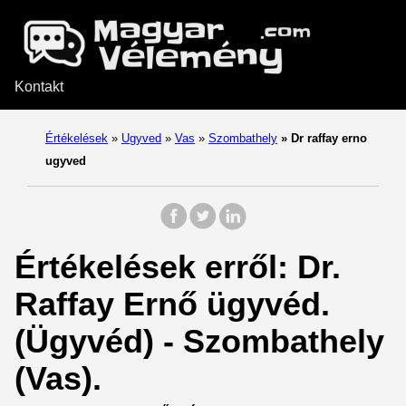
Kontakt
Értékelések
»
Ugyved
»
Vas
»
Szombathely
»
Dr raffay erno
ugyved
Értékelések erről: Dr.
Raffay Ernő ügyvéd.
(Ügyvéd) - Szombathely
(Vas).