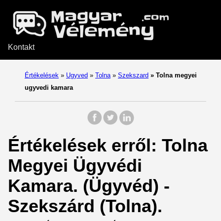
Kontakt
Értékelések
»
Ugyved
»
Tolna
»
Szekszard
»
Tolna megyei
ugyvedi kamara
Értékelések erről: Tolna
Megyei Ügyvédi
Kamara. (Ügyvéd) -
Szekszárd (Tolna).