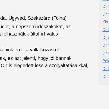
Dr.
Dr.
oda, Ügyvéd, Szekszárd (Tolna)
Kis
si időt, a népszerű időszakokat, az
Dr.
felhasználók által írt valós
Dr.
Dr.
lóink erről a vállalkozásról.
Dr.
ak, ez azt jelenti, hogy jól bánnak
Pák
Ön is elégedett less a szolgáltatásaikkal,
Dr.
Dr.