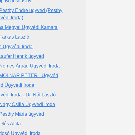
p Biztosítási Bt.
 Pesthy Endre ügyvéd (Pesthy
védi Iroda)
na Megyei Ügyvédi Kamara
 Farkas László
h Ügyvédi Iroda
 Laufer Henrik ügyvéd
 Nemes Árpád Ügyvédi Iroda
 MOLNÁR PÉTER - Ügyvéd
d Ügyvédi Iroda
védi Iroda - Dr. Nőt László
 Nagy Csilla Ügyvédi Iroda
 Pesthy Mária ügyvéd
Ótós Attila
dosó Ügyvédi Iroda