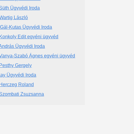
 Süth Ügyvédi Iroda
 Wartig László
 Gál-Kutas Ügyvédi Iroda
 Konkoly Edit egyéni ügyvéd
 András Ügyvédi Iroda
 Vanya-Szabó Ágnes egyéni ügyvéd
 Pesthy Gergely
ay Ügyvédi Iroda
 Herczeg Roland
 Szombati Zsuzsanna