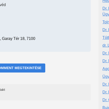
Hep
véd
Dr.
Ügy
Tol
Dr.
Tót
, Garay Tér 18, 7100
dr.
Dr.
Dr.
OMMENT MEGTEKINTÉSE
Ago
Ügy
Dr.
takt
Dr.
Dr. 
Buj