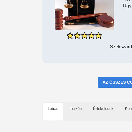
Ügy
Szekszárd
AZ ÖSSZES C
Leírás
Térkép
Értékelések
Kon