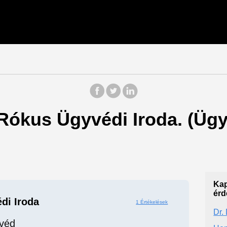
 Rókus Ügyvédi Iroda. (Üg
Kap
érd
di Iroda
1 Értékelések
Dr. 
véd